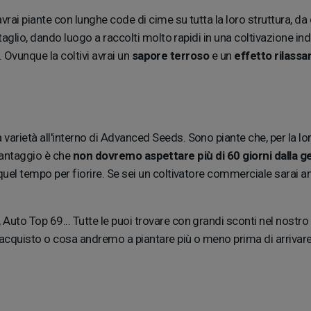
 avrai piante con lunghe code di cime su tutta la loro struttura, 
taglio, dando luogo a raccolti molto rapidi in una coltivazione i
. Ovunque la coltivi avrai un
sapore terroso
e un
effetto rilassa
a varietà all'interno di Advanced Seeds. Sono piante che, per la
o vantaggio è che
non dovremo aspettare più di 60 giorni dalla 
uel tempo per fiorire. Se sei un coltivatore commerciale sarai a
to Top 69... Tutte le puoi trovare con grandi sconti nel nostro 
acquisto o cosa andremo a piantare più o meno prima di arrivare a