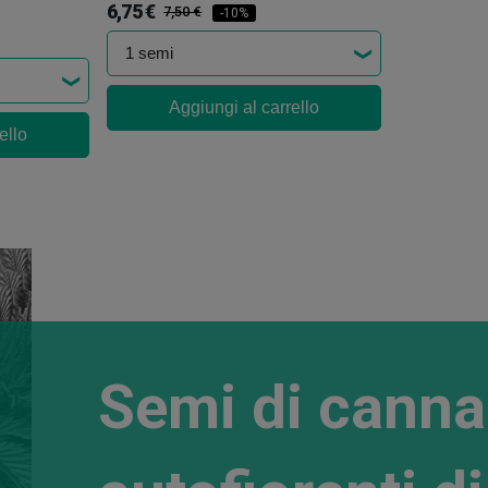
6,75 €
7,50 €
-10%
Aggiungi al carrello
ello
Semi di canna