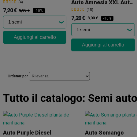
Auto Amnesia XXL Auto Advanced Seeds
(4)
7,20 €
(15)
8,00 €
-10%
7,20 €
8,00 €
-10%
Aggiungi al carrello
Aggiungi al carrello
Ordenar por
Tutto il catalogo:
Semi auto
Auto Purple Diesel
Auto Somango