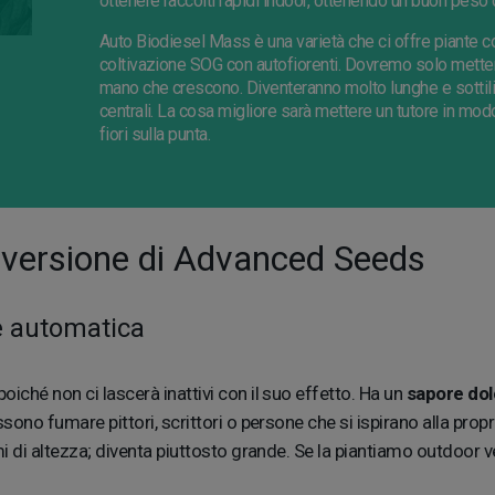
ottenere raccolti rapidi indoor, ottenendo un buon peso
Auto Biodiesel Mass è una varietà che ci offre piante 
coltivazione SOG con autofiorenti. Dovremo solo mettere
mano che crescono. Diventeranno molto lunghe e sottili
centrali. La cosa migliore sarà mettere un tutore in mo
fiori sulla punta.
 versione di Advanced Seeds
e automatica
, poiché non ci lascerà inattivi con il suo effetto. Ha un
sapore dol
ossono fumare pittori, scrittori o persone che si ispirano alla p
lemi di altezza; diventa piuttosto grande. Se la piantiamo outdoo