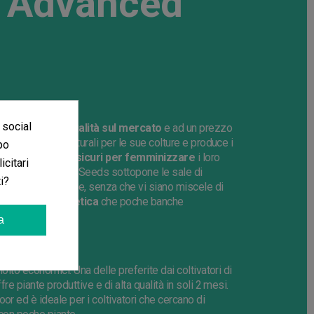
di Advanced
 social
 della
migliore qualità sul mercato
e ad un prezzo
 fertilizzanti naturali per le sue colture e produce i
po
no
metodi molto sicuri per femminizzare
i loro
icitari
enetica. Advanced Seeds sottopone le sale di
i?
tità di ciascun seme, senza che vi siano miscele di
na stabilità genetica
che poche banche
a
apori
molto economici. Una delle preferite dai coltivatori di
re piante produttive e di alta qualità in soli 2 mesi.
or ed è ideale per i coltivatori che cercano di