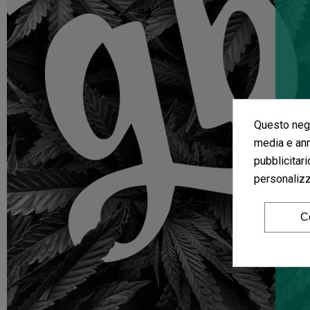
Questo nego
media e ann
pubblicitari
personalizza
C