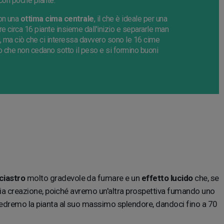
 con poche piante.
con una
ottima cima centrale
, il che è ideale per una
 circa 16 piante insieme dall'inizio e separarle man
, ma ciò che ci interessa davvero sono le 16 cime
do che non cedano sotto il peso e si formino buoni
ciastro
molto gradevole da fumare e un
effetto lucido
che, se
ropria creazione, poiché avremo un'altra prospettiva fumando uno
r vedremo la pianta al suo massimo splendore, dandoci fino a 70