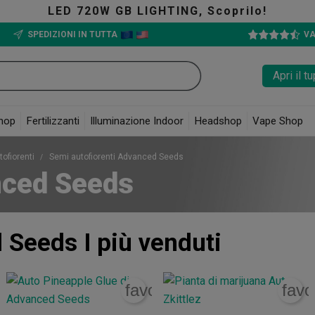
LED 720W GB LIGHTING, Scoprilo!
SPEDIZIONI IN TUTTA
VA
Apri il 
hop
Fertilizzanti
Illuminazione Indoor
Headshop
Vape Shop
tofiorenti
Semi autofiorenti Advanced Seeds
nced Seeds
d Seeds
I più venduti
rite_border
favorite_border
favo