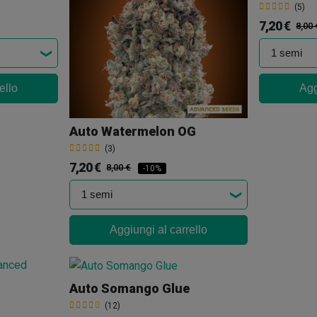
(5)
7,20 €
8,00 
ello
Agg
Auto Watermelon OG
(3)
7,20 €
8,00 €
-10%
Aggiungi al carrello
Auto Somango Glue
(12)