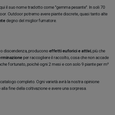
da qui il suo nome tradotto come "gemma pesante". In soli 70
ndoor. Outdoor potremo avere piante discrete, quasi tanto alte
nte
degno del miglior fumatore.
 loro discendenza, producono
effetti euforici e attivi
, più che
germinazione
per raccogliere il raccolto, cosa che non accade
nche fortunato, poiché ogni 2 mesi e con solo 9 piante per m²
catalogo completo. Ogni varietà avrà la nostra opinione
lla fine della coltivazione e avere una sorpresa.