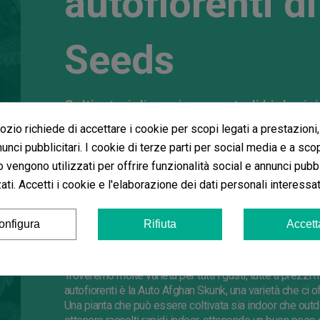
autofiorenti 
Seeds
Coltivatori di semi con metodi biologici
zio richiede di accettare i cookie per scopi legati a prestazioni,
Semi femminizzati
autofiorenti
di
Advanced Seeds
,
più che accessibile. Advanced Seeds utilizza insetticidi e
unci pubblicitari. I cookie di terze parti per social media e a sco
suoi semi con sistemi di agricoltura biologica. Utilizza
o vengono utilizzati per offrire funzionalità social e annunci pubbl
semi, senza ricorrere ad alcun tipo di manipolazione g
ti. Accetti i cookie e l'elaborazione dei dati personali interessat
coltivazione a un rigoroso controllo per garantire l'iden
polline tra le loro sale di impollinazione. Ciò
assicura u
garantiscono.
onfigura
Rifiuta
Accett
Grande varietà disponibile in effetti e s
Troveremo molte varietà per tutti i gusti, tutte a prezzi 
autofiorenti è la Auto Afghan Skunk, una varietà che ci off
Una pianta che può essere coltivata sia indoor che outdo