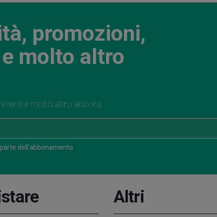
ità, promozioni,
e molto altro
rimenti e molto altro ancora.
 parte dell'abbonamento
stare
Altri