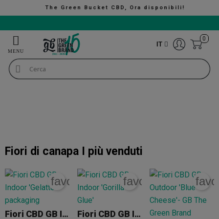
The Green Bucket CBD, Ora disponibili!
VALUTAZIONE 9/10
0
IT
CBD Online: i migliori prodotti CBD legali in Italia
Fiori di canapa
Fiori di canapa
+INFO
Fiori di canapa
I più venduti
favorite_border
favorite_border
favo
Fiori CBD GB Indoor 'Gelatto'
Fiori CBD GB Indoor 'Gorilla Glue'