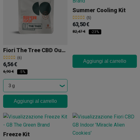
Summer Cooling Kit
(5)
63,50 €
82,47 €
-23%
Fiori The Tree CBD Outdoor 'Super Boof'
(6)
Aggiungi al carrello
6,56 €
6,90 €
-5%
Aggiungi al carrello
Freeze Kit