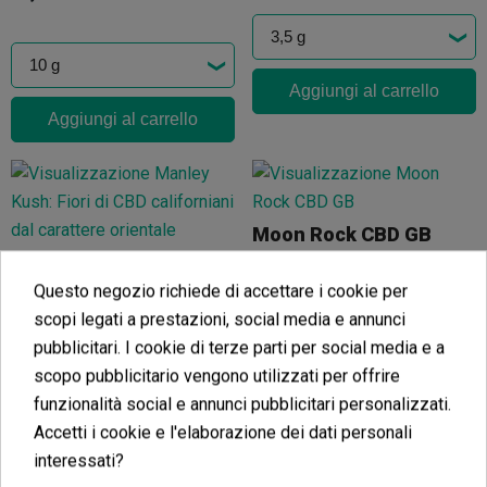
Aggiungi al carrello
Aggiungi al carrello
Moon Rock CBD GB
Fiori CBD Marley Kush Cocori Kush
(5)
16,96 €
Questo negozio richiede di accettare i cookie per
(4)
25,56 €
19,95 €
-15%
scopi legati a prestazioni, social media e annunci
pubblicitari. I cookie di terze parti per social media e a
scopo pubblicitario vengono utilizzati per offrire
funzionalità social e annunci pubblicitari personalizzati.
Aggiungi al carrello
Accetti i cookie e l'elaborazione dei dati personali
Aggiungi al carrello
interessati?