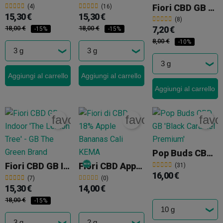
Fiori CBD GB Outdoor 'Blue Cheese'
(4)
(16)
15,30 €
15,30 €
(8)
18,00 €
18,00 €
7,20 €
-15%
-15%
8,00 €
-10%
Aggiungi al carrello
Aggiungi al carrello
Aggiungi al carrello
favorite_border
favorite_border
favo
Pop Buds CBD GB 'Black Caramel Premium'
Fiori CBD GB Indoor 'The Lemon Tree'
Fiori CBD Apple Bananas Cali KEMA
(31)
16,00 €
(7)
(0)
15,30 €
14,00 €
18,00 €
-15%