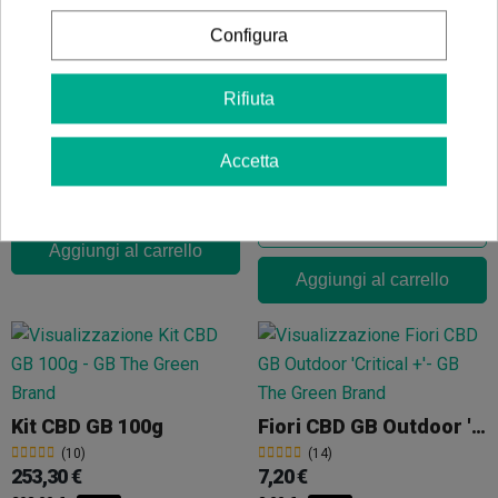
Configura
Green Trim CBD GB
Fiori Di CBD Xuxes Pop Corn 'Pink Kush'
Rifiuta
(9)
12,50 €
(5)
20,00 €
Accetta
Aggiungi al carrello
Aggiungi al carrello
Kit CBD GB 100g
Fiori CBD GB Outdoor 'Critical +'
(10)
(14)
253,30 €
7,20 €