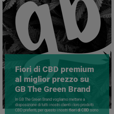
Fiori di CBD premium
al miglior prezzo su
GB The Green Brand
In GB The Green Brand vogliamo mettere a
disposizione di tutti i nostri clienti i loro prodotti
CBD preferiti, per questo i nostri
fiori di CBD
sono