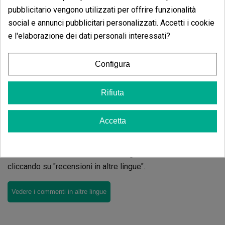
pubblicitario vengono utilizzati per offrire funzionalità
Scrivi il tuo commento
social e annunci pubblicitari personalizzati. Accetti i cookie
e l'elaborazione dei dati personali interessati?
4.33
de
5
6 Valutazioni globali
Configura
Ordina per:
Rifiuta
Recensioni
Vassoio in metallo Raw
Accetta
'Artic'
Non ci sono recensioni nella tua lingua, controllale tutte
cliccando su "recensioni in altre lingue".
Vedere i commenti in altre lingue