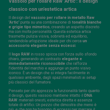
Vassoio per rollare Raw 'Artic': il design
classico con un'estetica artica
Il design del
vassoio per rollare in metallo Raw
'Artic'
punta su una combinazione di
tonalità bianche
e grigie tipo mimetico
, creando un aspetto discreto
ma con molta personalità. Questa estetica artica
trasmette pulizia visiva, sobrietà ed equilibrio,
rendendola un'opzione ideale per chi cerca
un
accessorio elegante senza eccessi
.
Il
logo RAW
in rosso spicca con forza sullo sfondo
chiaro, generando un contrasto
elegante e
immediatamente riconoscibile
che rafforza
l'identità del marchio e aggiunge un punto visivo
iconico. È un design che si integra facilmente in
qualsiasi ambiente, dagli spazi minimalisti ai setup
più classici del fumatore.
Pensato per chi apprezza la funzionalità tanto quanto
il design, questo vassoio mantiene intatto il
DNA
RAW
: materiali onesti, estetica diretta e assenza
totale di artifici. Un pezzo che dimostra che meno è
più, e che non ha bisogno di eccessi per marcare il