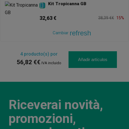
Kit Tropicanna GB

32,63 €
38,39 €€
15%
refresh
Cambiar
4
producto(s) por
Añadir artículos
56,82 €€
IVA incluido
Riceverai novità,
promozioni,