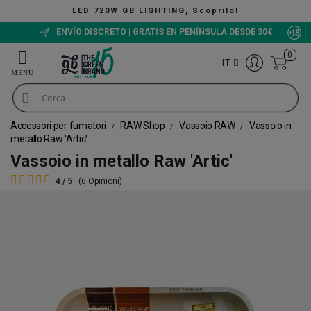
LED 720W GB LIGHTING, Scoprilo!
ENVÍO DISCRETO | GRATIS EN PENÍNSULA DESDE 30€
0
IT
Accessori per fumatori
RAW Shop
Vassoio RAW
Vassoio in
metallo Raw 'Artic'
Vassoio in metallo Raw 'Artic'
4 / 5
(6 Opinioni)