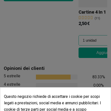
Cartine 4 In 1 
(11)
2,50 €
Aggiungi
Opinioni dei clienti
5 estrelle
83.33%
4 estrelle
0.00%
3 estrelle
0.00%
Questo negozio richiede di accettare i cookie per scopi
2 estrelle
0.00%
legati a prestazioni, social media e annunci pubblicitari. I
cookie di terze parti per social media e a scopo
1 estrelle
16.67%