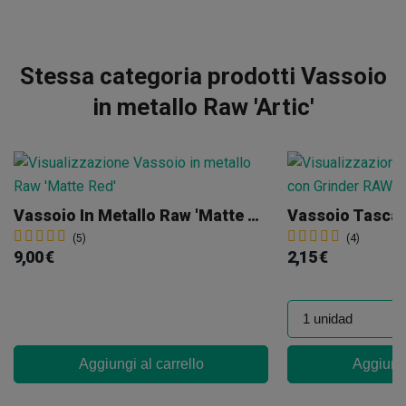
Stessa categoria prodotti Vassoio
in metallo Raw 'Artic'
Vassoio In Metallo Raw 'Matte Red'
(5)
(4)
9,00 €
2,15 €
Aggiungi al carrello
Aggiungi