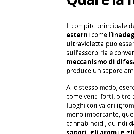
Il compito principale d
esterni
come l’
inadeg
ultravioletta può esse
sull’assorbirla e conve
meccanismo di difesa
produce un sapore ama
Allo stesso modo, eser
come venti forti, oltre
luoghi con valori igrome
meno importante, quest
cannabinoidi, quindi
d
sapori, gli aromi e gli