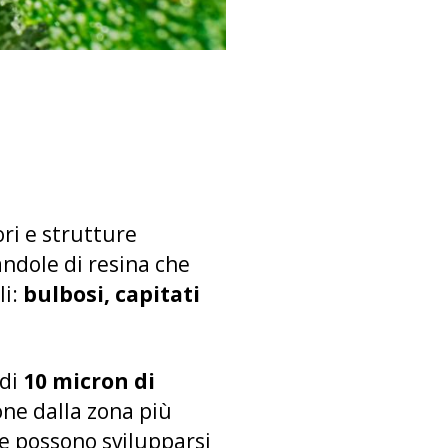
ori e strutture
iandole di resina che
li:
bulbosi, capitati
 di
10 micron di
ione dalla zona più
e possono svilupparsi