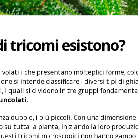
di tricomi esistono?
i volatili che presentano molteplici forme, col
ione si intende classificare i diversi tipi di gh
 i quali si dividono in tre gruppi fondamenta
duncolati
.
enza dubbio, i più piccoli. Con una dimensione
no su tutta la pianta, iniziando la loro produz
Questi tricomi microscopici non hanno gambo 