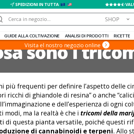
SPEDIZIONI IN TUTTA
VAL
rca:
GUIDE ALLA COLTIVAZIONE
ANALISI DI PRODOTTI
RICETTE
sa sono i trico
Visita el nostro negozio online
i più frequenti per definire l’aspetto delle c
ori ricchi di ghiandole di resina” o anche “calic
ll’immaginazione e dell’esperienza di ogni co
i modi, ma la realtà è che i
tricomi della mar
 di questa pianta versatile, poiché questi rifl
roduzione di cannabinoidi e terpeni
. Allo 