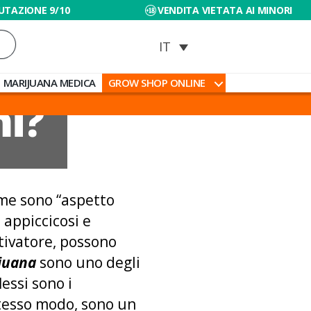
UTAZIONE 9/10
VENDITA VIETATA AI MINORI
MARIJUANA MEDICA
GROW SHOP ONLINE
mi?
ime sono “aspetto
i appiccicosi e
ltivatore, possono
ijuana
sono uno degli
essi sono i
stesso modo, sono un