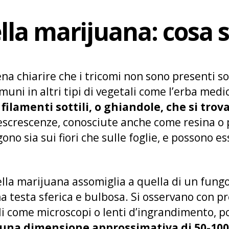
lla marijuana: cosa 
ena chiarire che i tricomi non sono presenti so
ni in altri tipi di vegetali come l’erba medica
i
filamenti sottili, o ghiandole, che si tro
screscenze, conosciute anche come resina o p
gono sia sui fiori che sulle foglie, e possono es
lla marijuana assomiglia a quella di un fungo
a testa sferica e bulbosa. Si osservano con p
i come microscopi o lenti d’ingrandimento, poi
 una dimensione approssimativa di 50-10