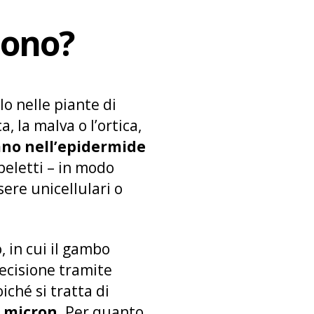
sono?
lo nelle piante di
, la malva o l’ortica,
vano nell’epidermide
eletti – in modo
sere unicellulari o
, in cui il gambo
recisione tramite
ché si tratta di
0 micron
. Per quanto