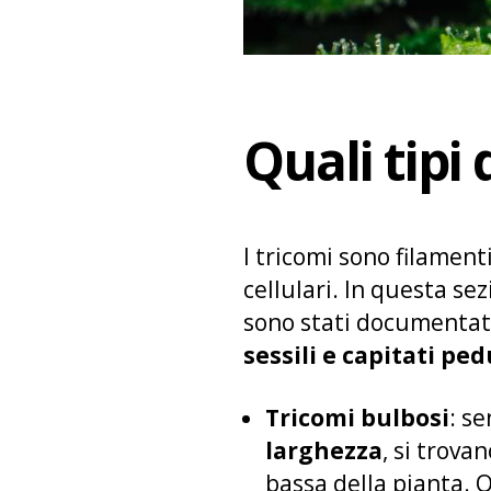
Quali tipi 
I tricomi sono filament
cellulari. In questa sez
sono stati documentati,
sessili e capitati pe
Tricomi bulbosi
: s
larghezza
, si trova
bassa della pianta. 