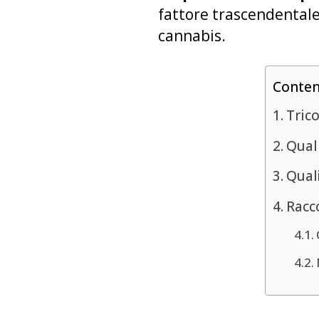
fattore trascendentale
cannabis.
Conte
Tric
Qual 
Quali
Racco