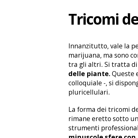
Tricomi de
Innanzitutto, vale la p
marijuana, ma sono comu
tra gli altri. Si tratta d
delle piante.
Queste e
colloquiale -, si dispon
pluricellulari.
La forma dei tricomi de
rimane eretto sotto un
strumenti professional
minuscole sfere con