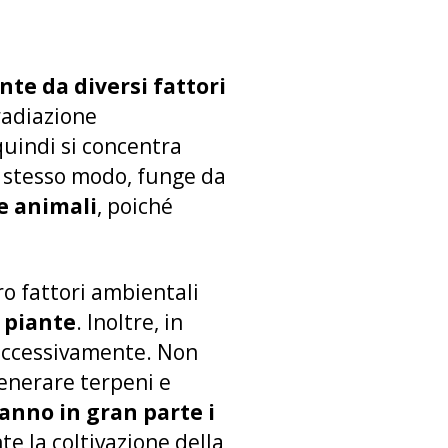
nte da diversi fattori
 radiazione
uindi si concentra
lo stesso modo, funge da
 e animali
, poiché
o fattori ambientali
e piante
. Inoltre, in
no eccessivamente. Non
enerare terpeni e
nno in gran parte i
te la coltivazione della