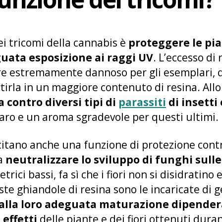
ei tricomi della cannabis è
proteggere le pia
uata esposizione ai raggi UV
. L’eccesso di
re estremamente dannoso per gli esemplari, q
rtirla in un maggiore contenuto di resina. Al
 contro diversi tipi di
parassiti
di insetti
ro e un aroma sgradevole per questi ultimi.
citano anche una funzione di protezione contr
 a
neutralizzare lo sviluppo di funghi sull
trici bassi, fa sì che i fiori non si disidrati
e ghiandole di resina sono le incaricate di g
alla loro adeguata maturazione dipendera
 effetti
delle piante e dei fiori ottenuti duran