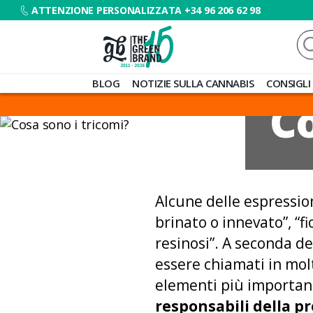
ATTENZIONE PERSONALIZZATA +34 96 206 62 98
Ce
Blog
BLOG
NOTIZIE SULLA CANNABIS
CONSIGLI
de
Co
Grow
Barato
Alcune delle espression
brinato o innevato”, “fi
resinosi”. A seconda de
essere chiamati in molt
elementi più importanti
responsabili della p