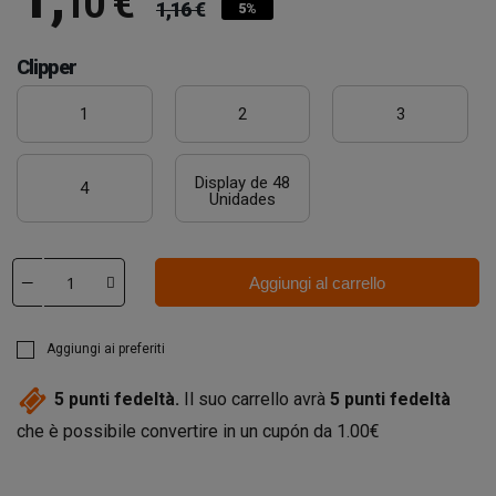
10 €
1,16 €
5%
Clipper
1
2
3
Display de 48
4
Unidades
Aggiungi al carrello
Aggiungi ai preferiti
5
punti fedeltà.
Il suo carrello avrà
5
punti fedeltà
che è possibile convertire in un cupón da
1.00€