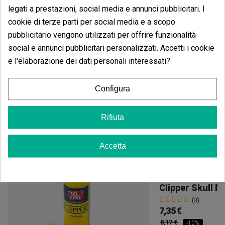
È comodo da portare in un piccolo astuccio?
legati a prestazioni, social media e annunci pubblicitari. I
Sì, il suo formato permette di riporlo facilmente in
cookie di terze parti per social media e a scopo
astucci per accessori, marsupi, tasche interne o
pubblicitario vengono utilizzati per offrire funzionalità
piccoli scomparti. È un'opzione pratica per averlo a
social e annunci pubblicitari personalizzati. Accetti i cookie
portata di mano insieme a carta, filtri o bocchini.
e l'elaborazione dei dati personali interessati?
Configura
Potrebbe anche piacerti
Rifiuta
Accetta
Clipper Skull M
(3)
7,35 €
8,17 €
-10%