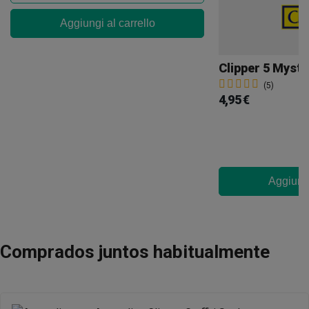
Aggiungi al carrello
Clipper 5 Myste
(5)
4,95 €
Aggiungi
Comprados juntos habitualmente