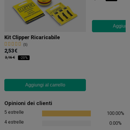
Aggiungi
Kit Clipper Ricaricabile
(5)
2,53 €
3,16 €
-20%
Aggiungi al carrello
Opinioni dei clienti
5 estrelle
100.00%
4 estrelle
0.00%