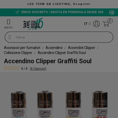
ING, Scoprilo!
The Green Buc
ENVÍO DISCRETO | GRATIS EN PENÍNSULA DESDE 30€
0
IT
Accessori per fumatori
Accendino
Accendini Clipper
Collezione Clipper
Accendino Clipper Graffiti Soul
Accendino Clipper Graffiti Soul
5 / 5
(8 Opinioni)