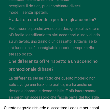
scegliere il design, puoi combinare diversi
modelli senza ripeterli.
È adatto a chi tende a perdere gli accendini?
Può esserlo, perché avendo un design accattivante è
più facile identificarlo tra altri accessori o individuarlo
su un tavolo, uno zaino o un cassetto. Tuttavia, se lo
usi fuori casa, è consigliabile riporlo sempre nello
stesso posto.
Che differenza offre rispetto a un accendino
promozionale di base?
La differenza sta nel fatto che questo modello non
solo svolge una funzione pratica, ma ha anche un
design elaborato e riconoscibile. È più interessante
se cerchi un accessorio che faccia parte del tuo stile,
non solo un accendino qualsiasi.
Questo negozio richiede di accettare i cookie per scopi