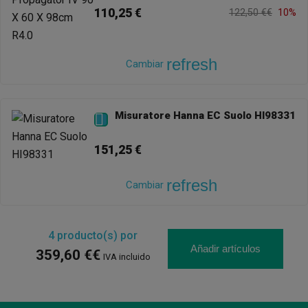
110,25 €
122,50 €€
10%
refresh
Cambiar
Misuratore Hanna EC Suolo HI98331

151,25 €
refresh
Cambiar
4
producto(s) por
Añadir artículos
359,60 €€
IVA incluido