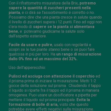
Con il rifrattometro misuratore della Brix,
potremo
sapere la quantitá di zuccheri presenti nella
pianta
, e ci dirá se l’assorbimento é corretto o no.
Possiamo dire che una pianta cresce in salute quando
il livello di zuccheri supera i 12 punti. Fino ad oggi non
c’era modo di
sapere se la pianta si alimentava
bene
, e
potevamo giudicarne la salute solo
dall’aspetto esteriore.
Facile da usare e pulire
, usalo con regolaritá e
scopri se le tue piante stanno bene o se puoi fare
qualcosa in piú per loro. Ha
un rango di misurazione
dallo 0% fino ad un massimo del 32%.
Uso dell’apperecchio:
Pulisci ed asciuga con attenzione il coperchio
ed
il prisma prima di iniziare la misurazione. Metti 1-2
gocce della soluzione sul prisma.
Chiudendo il tappo
il liquido si riparte fra il tappo ed il prisma in maniera
omogenea. Puoi usare un dosificatore a pipetta per
mettere il liquido sul prisma principale.
Evita la
formazione di bolle di aria,
visto che questo
potrebbe avere effetti negativi sulla misurazione.