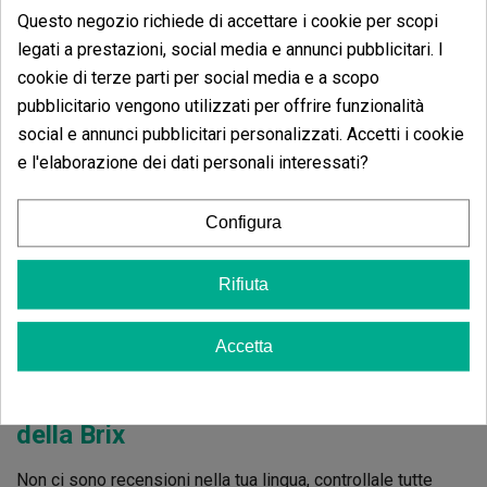
Questo negozio richiede di accettare i cookie per scopi
4 estrelle
0.00%
legati a prestazioni, social media e annunci pubblicitari. I
3 estrelle
0.00%
cookie di terze parti per social media e a scopo
2 estrelle
pubblicitario vengono utilizzati per offrire funzionalità
0.00%
social e annunci pubblicitari personalizzati. Accetti i cookie
1 estrelle
0.00%
e l'elaborazione dei dati personali interessati?
Scrivi il tuo commento
Configura
5
de
5
10 Valutazioni globali
Rifiuta
Ordina per:
Accetta
Recensioni
Rifrattometro Misuratore
della Brix
Non ci sono recensioni nella tua lingua, controllale tutte