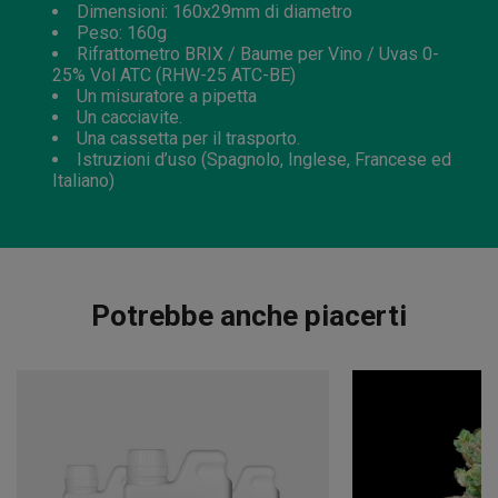
Dimensioni: 160x29mm di diametro
Peso: 160g
Rifrattometro BRIX / Baume per Vino / Uvas 0-
25% Vol ATC (RHW-25 ATC-BE)
Un misuratore a pipetta
Un cacciavite.
Una cassetta per il trasporto.
Istruzioni d’uso (Spagnolo, Inglese, Francese ed
Italiano)
Potrebbe anche piacerti