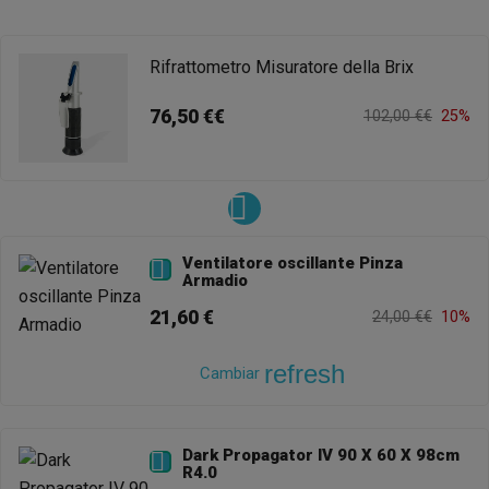
Rifrattometro Misuratore della Brix
76,50 €€
102,00 €€
25%
Ventilatore oscillante Pinza

Armadio
21,60 €
24,00 €€
10%
refresh
Cambiar
Dark Propagator IV 90 X 60 X 98cm

R4.0