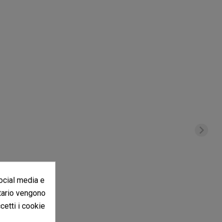
social media e
itario vengono
ccetti i cookie