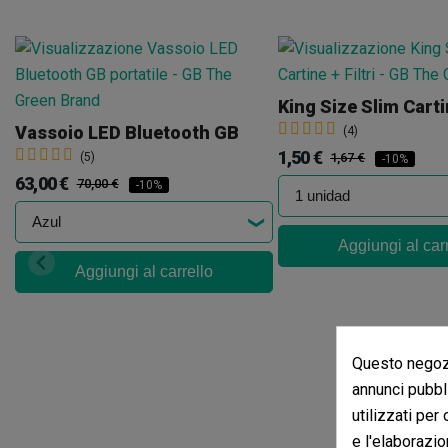
Vassoio LED Bluetooth GB
(4)
1,50 €
(5)
1,67 €
-10%
63,00 €
70,00 €
-10%
Aggiungi al car
Aggiungi al carrello
Questo negozi
annunci pubbli
utilizzati per
e l'elaborazio