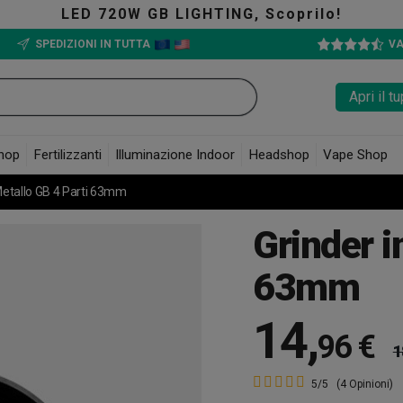
D 720W GB LIGHTING, Scoprilo!
SPEDIZIONI IN TUTTA
VA
Apri il 
hop
Fertilizzanti
Illuminazione Indoor
Headshop
Vape Shop
Metallo GB 4 Parti 63mm
Grinder i
63mm
14
,
96 €
1
5/5
(4 Opinioni)