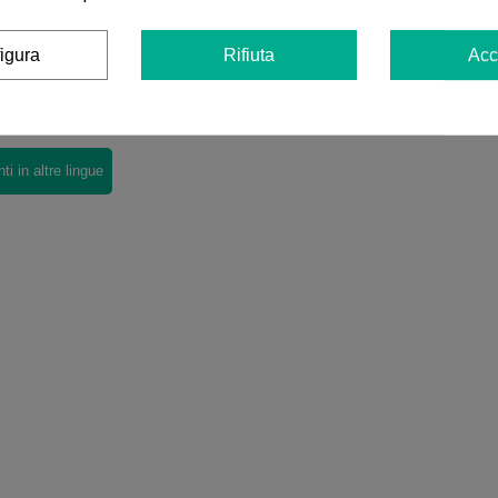
Aggiungi al carrello
igura
Rifiuta
Acc
ni
Grinder in Metallo GB 4 Parti 63mm
ensioni nella tua lingua, controllale tutte cliccando su "recensioni 
i in altre lingue