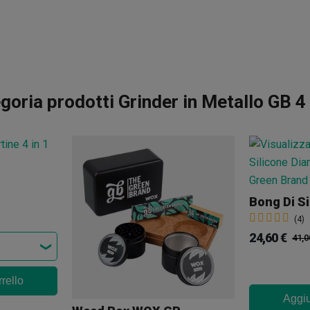
goria prodotti Grinder in Metallo GB 
(4)
24,60 €
41,0
rello
Aggiu