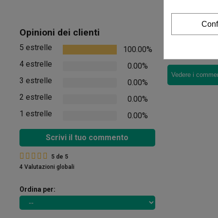
Conf
Recensio
Opinioni dei clienti
5 estrelle
100.00%
Non ci sono rec
4 estrelle
0.00%
Vedere i comment
3 estrelle
0.00%
2 estrelle
0.00%
1 estrelle
0.00%
Scrivi il tuo commento
5
de
5
4 Valutazioni globali
Ordina per: