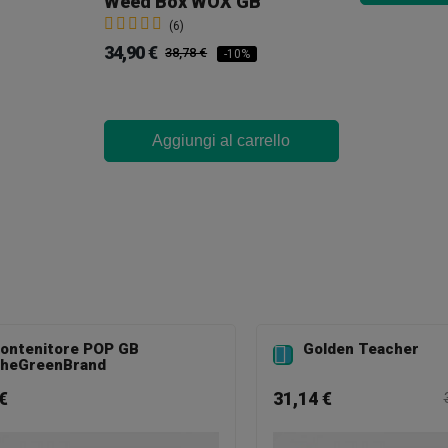
Weed Box WOX GB
(6)
34,90 €
38,78 €
-10%
Aggiungi al carrello
ontenitore POP GB
Golden Teacher

heGreenBrand
€
31,14 €