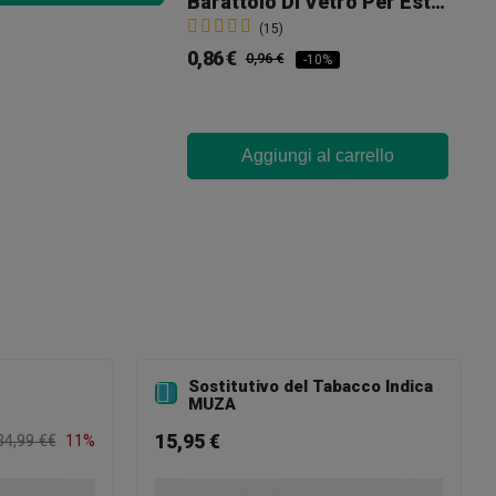
Barattolo Di Vetro Per Estrazioni GB
(15)
0,86 €
0,96 €
-10%
Aggiungi al carrello
Sostitutivo del Tabacco Indica

MUZA
15,95 €
34,99 €€
11%