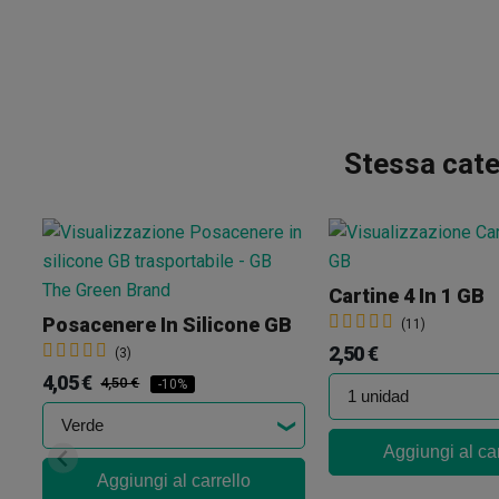
Stessa cate
Cartine 4 In 1 GB
Posacenere In Silicone GB
(11)
2,50 €
(3)
4,05 €
4,50 €
-10%
Aggiungi al car
Aggiungi al carrello