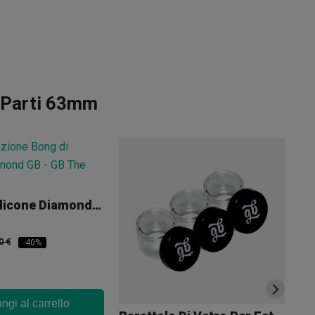
4 Parti 63mm
Bong Di Silicone Diamond GB
7,
0 €
-40%
ngi al carrello