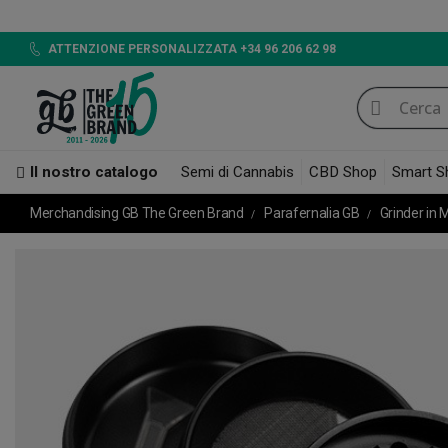
LE
ATTENZIONE PERSONALIZZATA +34 96 206 62 98
Il nostro catalogo
Semi di Cannabis
CBD Shop
Smart S
Merchandising GB The Green Brand
Parafernalia GB
Grinder in 