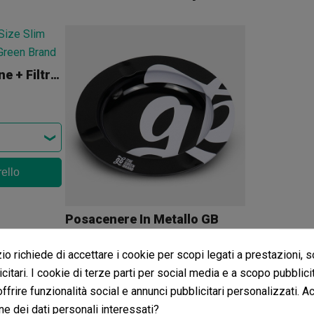
King Size Slim Cartine + Filtri GB
rello
Posacenere In Metallo GB
(3)
2,99 €
o richiede di accettare i cookie per scopi legati a prestazioni, 
citari. I cookie di terze parti per social media e a scopo pubblic
 offrire funzionalità social e annunci pubblicitari personalizzati. A
ne dei dati personali interessati?