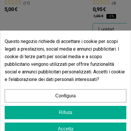
(17)
(4)
5,00 €
0,95 €
1,00 €
-5%
Questo negozio richiede di accettare i cookie per scopi
Aggiungi al carrello
Aggiungi
legati a prestazioni, social media e annunci pubblicitari. I
cookie di terze parti per social media e a scopo
Opinioni dei clienti
pubblicitario vengono utilizzati per offrire funzionalità
5 estrelle
social e annunci pubblicitari personalizzati. Accetti i cookie
75.00%
e l'elaborazione dei dati personali interessati?
4 estrelle
25.00%
3 estrelle
0.00%
Configura
2 estrelle
0.00%
1 estrelle
0.00%
Rifiuta
Scrivi il tuo commento
Accetta