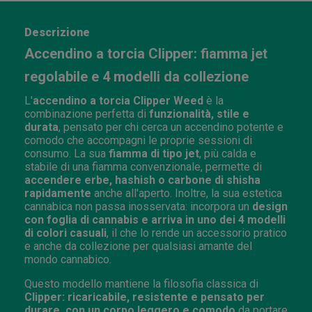
Descrizione
Accendino a torcia Clipper: fiamma jet
regolabile e 4 modelli da collezione
L'
accendino a torcia Clipper Weed
è la
combinazione perfetta di
funzionalità, stile e
durata
, pensato per chi cerca un accendino potente e
comodo che accompagni le proprie sessioni di
consumo. La sua
fiamma di tipo jet
, più calda e
stabile di una fiamma convenzionale, permette di
accendere erbe, hashish o carbone di shisha
rapidamente
anche all'aperto. Inoltre, la sua estetica
cannabica non passa inosservata: incorpora un
design
con foglia di cannabis e arriva in uno dei 4 modelli
di colori casuali
, il che lo rende un accessorio pratico
e anche da collezione per qualsiasi amante del
mondo cannabico.
Questo modello mantiene la filosofia classica di
Clipper: ricaricabile, resistente e pensato per
durare, con un corpo leggero e comodo
da portare