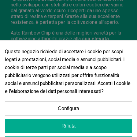
nello sviluppo con steli alti e colori esotici che vanno
dal granato al verde scuro, ricoperti da uno spesso
strato di resina e terpeni. Grazie alla sua eccellente
resistenza, è perfetta per la coltivazione all’aperto.
Auto Rainbow Chip è una delle migliori varietà per la
coltivazione all’aperto grazie alla
sua elevata
resistenza ai parassiti.
In appena 10-11 settimane
dalla germinazione, può produrre fino a 200 grammi
Questo negozio richiede di accettare i cookie per scopi
per pianta. Grazie ai tempi di crescita rapidi, sono
legati a prestazioni, social media e annunci pubblicitari. I
possibili più raccolti all’anno.
cookie di terze parti per social media e a scopo
pubblicitario vengono utilizzati per offrire funzionalità
social e annunci pubblicitari personalizzati. Accetti i cookie
Opinioni dei clienti
e l'elaborazione dei dati personali interessati?
5 estrelle
100.00%
Configura
4 estrelle
0.00%
3 estrelle
0.00%
Rifiuta
2 estrelle
0.00%