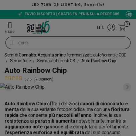
LED 720W GB LIGHTING, Scoprilo!
ENVÍO DISCRETO | GRATIS EN PENÍNSULA DESDE 30€
0
IT
Semi di Cannabis: Acquista online femminizzati, autofiorenti e CBD
Semi sfuse
Semi autofiorenti GB
Auto Rainbow Chip
Auto Rainbow Chip
5 / 5
(7 Opinioni)
Auto Rainbow Chip
offre i deliziosi
sapori di cioccolato e
menta
della sua variante fotoperiodica, ma con una
fioritura
rapida
che consente
più raccolti all’anno
. Inoltre, la sua
resistenza ai parassiti aumenta
notevolmente, mentre si
aggiungono note gassose
che completano perfettamente
l
’esperienza euforica ed equilibrata
del suo consumo.