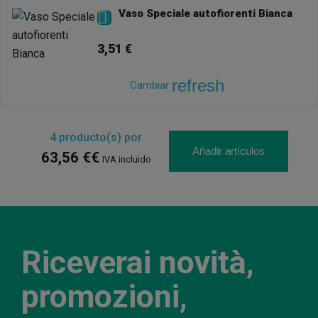
Vaso Speciale autofiorenti Bianca

3,51 €
refresh
Cambiar
4
producto(s) por
Añadir artículos
63,56 €€
IVA incluido
Riceverai novità,
promozioni,