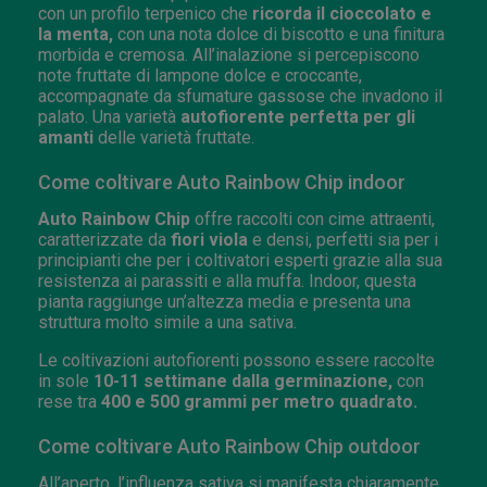
con un profilo terpenico che
ricorda il cioccolato e
la menta,
con una nota dolce di biscotto e una finitura
morbida e cremosa. All’inalazione si percepiscono
note fruttate di lampone dolce e croccante,
accompagnate da sfumature gassose che invadono il
palato. Una varietà
autofiorente perfetta per gli
amanti
delle varietà fruttate.
Come coltivare Auto Rainbow Chip indoor
Auto Rainbow Chip
offre raccolti con cime attraenti,
caratterizzate da
fiori viola
e densi, perfetti sia per i
principianti che per i coltivatori esperti grazie alla sua
resistenza ai parassiti e alla muffa. Indoor, questa
pianta raggiunge un’altezza media e presenta una
struttura molto simile a una sativa.
Le coltivazioni autofiorenti possono essere raccolte
in sole
10-11 settimane dalla germinazione,
con
rese tra
400 e 500 grammi per metro quadrato.
Come coltivare Auto Rainbow Chip outdoor
All’aperto, l’influenza sativa si manifesta chiaramente