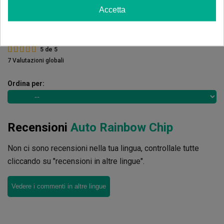
1 estrelle
0.00%
Accetta
Scrivi il tuo commento
5
de
5
7 Valutazioni globali
Ordina per:
Recensioni
Auto Rainbow Chip
Non ci sono recensioni nella tua lingua, controllale tutte
cliccando su "recensioni in altre lingue".
Vedere i commenti in altre lingue