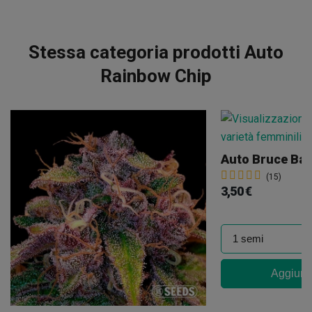
Stessa categoria prodotti Auto
Rainbow Chip
(15)
3,50 €
Aggiungi