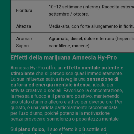
10–12 settimane (interno). Raccolta esterna
Fioritura
settembre / ottobre.
Altezza
Media-alta, con forte allungamento in fioritu
Aroma /
Agrumato, diesel, dolce e terroso (terpeni 
Sapori
cariofillene, mircene).
Effetti della marijuana Amnesia Hy-Pro
Amnesia Hy-Pro offre un
effetto mentale potente e
stimolante
che si percepisce quasi immediatamente.
La sua influenza sativa risveglia una
sensazione di
euforia ed energia mentale intensa
, ideale per
attività creative o sociali. Favorisce la concentrazione,
la messa a fuoco e il pensiero positivo, mantenendo
uno stato d'animo allegro e attivo per diverse ore. Per
questo, è una varietà particolarmente raccomandata
per l'uso diurno, poiché potenzia la motivazione
senza provocare sonnolenza o pesantezza mentale.
Sul
piano fisico
, il suo effetto è più sottile ed