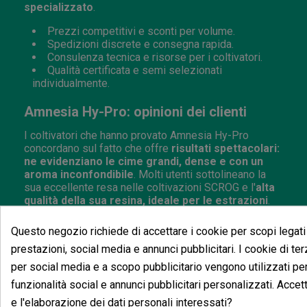
specializzato
.
Prezzi competitivi e sconti per volume.
Spedizioni discrete e consegna rapida.
Consulenza tecnica e risorse per i coltivatori.
Qualità certificata e semi selezionati
individualmente.
Amnesia Hy-Pro: opinioni dei clienti
I coltivatori che hanno provato Amnesia Hy-Pro
concordano sul fatto che offre
risultati spettacolari:
ne evidenziano le cime grandi, dense e con un
aroma inconfondibile
. Molti utenti sottolineano la
sua eccellente resa nelle coltivazioni SCROG e l'
alta
qualità della sua resina, ideale per le estrazioni
.
Sebbene alcuni menzionino che richiede un buon
controllo dell'altezza, tutti concordano sul fatto che
il
Questo negozio richiede di accettare i cookie per scopi legati
risultato finale supera le aspettative
.
prestazioni, social media e annunci pubblicitari. I cookie di ter
per social media e a scopo pubblicitario vengono utilizzati per
funzionalità social e annunci pubblicitari personalizzati. Accett
e l'elaborazione dei dati personali interessati?