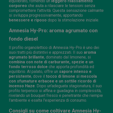
equilibrato, fornendo un
leggero rilassamento
corporeo
che aiuta a rilasciare le tensioni senza
compromettere l'attività. Questa sensazione calmante
si sviluppa progressivamente, apportando
benessere e riposo
dopo la stimolazione iniziale.
Amnesia Hy-Pro: aroma agrumato con
fondo diesel
Il profilo organolettico di Amnesia Hy-Pro è uno dei
suoi tratti più distintivi e apprezzati. Il suo
aroma
agrumato brillante
, dominato dal limonene, si
combina con note di carburante, spezie e un
fondo terroso dolce
che apporta profondità ed
equilibrio. Al palato, offre un
sapore intenso e
persistente
, dove il
tocco di limone si mescola
con sfumature erbacee e un sottile ricordo di
incenso Haze
. Dopo un'adeguata stagionatura, il suo
profilo terpenico si affina e guadagna in complessità,
rivelando un bouquet fresco e penetrante che riempie
l'ambiente e esalta l'esperienza di consumo.
Consigli su come coltivare Amnesia Hy-