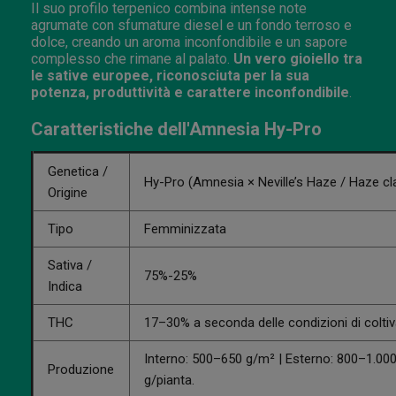
Il suo profilo terpenico combina intense note
agrumate con sfumature diesel e un fondo terroso e
dolce, creando un aroma inconfondibile e un sapore
complesso che rimane al palato.
Un vero gioiello tra
le sative europee, riconosciuta per la sua
potenza, produttività e carattere inconfondibile
.
Caratteristiche dell'Amnesia Hy-Pro
Genetica /
Hy-Pro (Amnesia × Neville’s Haze / Haze cl
Origine
Tipo
Femminizzata
Sativa /
75%-25%
Indica
THC
17–30% a seconda delle condizioni di coltiv
Interno: 500–650 g/m² | Esterno: 800–1.00
Produzione
g/pianta.