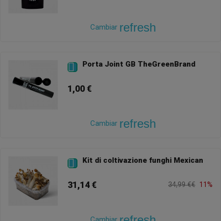
refresh
Cambiar
Porta Joint GB TheGreenBrand

1,00 €
refresh
Cambiar
Kit di coltivazione funghi Mexican

31,14 €
34,99 €€
11%
refresh
Cambiar