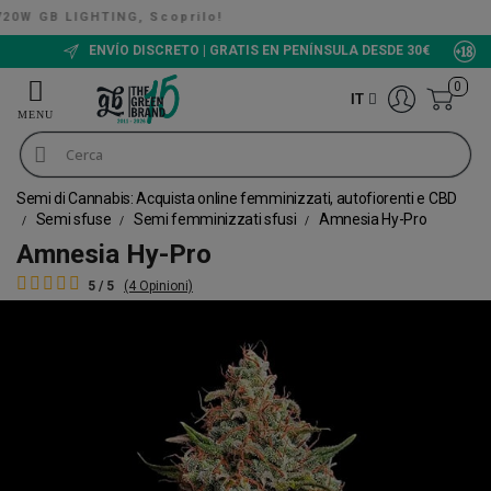
, Scoprilo!
The Green Bucket CBD, Ora disponib
ENVÍO DISCRETO | GRATIS EN PENÍNSULA DESDE 30€
0
IT
Semi di Cannabis: Acquista online femminizzati, autofiorenti e CBD
Semi sfuse
Semi femminizzati sfusi
Amnesia Hy-Pro
Amnesia Hy-Pro
5 / 5
(4 Opinioni)