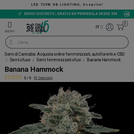
G, Scoprilo!
The Green Bucket CBD, Or
ENVÍO DISCRETO | GRATIS EN PENÍNSULA DESDE 30€
0
IT
Semi di Cannabis: Acquista online femminizzati, autofiorenti e CBD
Semi sfuse
Semi femminizzati sfusi
Banana Hammock
Banana Hammock
5 / 5
(5 Opinioni)