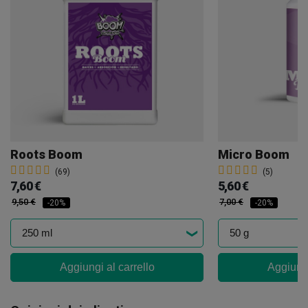
Roots Boom
Micro Boom
(69)
(5)
7,60 €
5,60 €
9,50 €
7,00 €
-20%
-20%
Aggiungi al carrello
Aggiungi