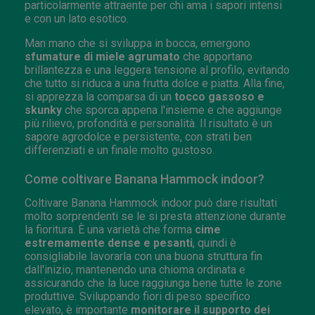
particolarmente attraente per chi ama i sapori intensi
e con un lato esotico.
Man mano che si sviluppa in bocca, emergono
sfumature di miele agrumato
che apportano
brillantezza e una leggera tensione al profilo, evitando
che tutto si riduca a una frutta dolce e piatta. Alla fine,
si apprezza la comparsa di un
tocco gassoso e
skunky
che sporca appena l'insieme e che aggiunge
più rilievo, profondità e personalità. Il risultato è un
sapore agrodolce e persistente, con strati ben
differenziati e un finale molto gustoso.
Come coltivare Banana Hammock indoor?
Coltivare Banana Hammock indoor può dare risultati
molto sorprendenti se le si presta attenzione durante
la fioritura. È una varietà che forma
cime
estremamente dense e pesanti
, quindi è
consigliabile lavorarla con una buona struttura fin
dall'inizio, mantenendo una chioma ordinata e
assicurando che la luce raggiunga bene tutte le zone
produttive. Sviluppando fiori di peso specifico
elevato, è importante
monitorare il supporto dei