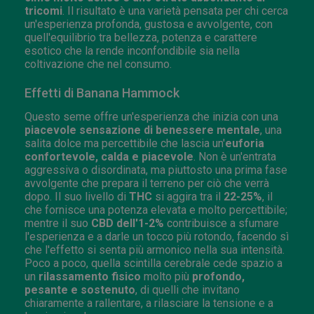
tricomi
. Il risultato è una varietà pensata per chi cerca
un'esperienza profonda, gustosa e avvolgente, con
quell'equilibrio tra bellezza, potenza e carattere
esotico che la rende inconfondibile sia nella
coltivazione che nel consumo.
Effetti di Banana Hammock
Questo seme offre un'esperienza che inizia con una
piacevole sensazione di benessere mentale
, una
salita dolce ma percettibile che lascia un'
euforia
confortevole, calda e piacevole
. Non è un'entrata
aggressiva o disordinata, ma piuttosto una prima fase
avvolgente che prepara il terreno per ciò che verrà
dopo. Il suo livello di
THC
si aggira tra il
22-25%
, il
che fornisce una potenza elevata e molto percettibile;
mentre il suo
CBD dell'1-2%
contribuisce a sfumare
l'esperienza e a darle un tocco più rotondo, facendo sì
che l'effetto si senta più armonico nella sua intensità.
Poco a poco, quella scintilla cerebrale cede spazio a
un
rilassamento fisico
molto più
profondo,
pesante e sostenuto
, di quelli che invitano
chiaramente a rallentare, a rilasciare la tensione e a