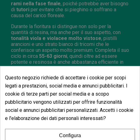
rami nella fase finale
, poiché potrebbe aver bisogno
di
tutori
per evitare che si pieghino o soffrano a
causa del carico floreale.
Durante la fioritura si distingue non solo per la
quantità di resina, ma anche per il suo aspetto, con
tonalità viola e violacee molto vistose
, pistilli
arancioni e uno strato bianco di tricomi che le
conferisce un aspetto molto premium. Completa il suo
ciclo in circa
55-63 giorni
, quindi oltre ad essere
potente e resinosa è anche abbastanza efficiente in
termini di tempo.
Questo negozio richiede di accettare i cookie per scopi
Come coltivare Banana Hammock outdoor?
legati a prestazioni, social media e annunci pubblicitari. I
All'aperto, Banana Hammock può esprimere ancora
cookie di terze parti per social media e a scopo
meglio il suo lato più vistoso ed esuberante,
pubblicitario vengono utilizzati per offrire funzionalità
soprattutto se coltivata in un ambiente con
buona
luce, temperature gradevoli
e una fase finale di
social e annunci pubblicitari personalizzati. Accetti i cookie
fioritura relativamente stabile. L'ideale è darle
spazio,
e l'elaborazione dei dati personali interessati?
buona aerazione e una struttura di supporto
sufficiente
affinché possa sostenere il peso dei suoi
fiori quando entra nella fase di ingrossamento.
Configura
Producendo cime compatte e pesanti, è consigliabile