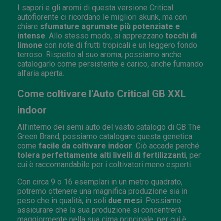
I sapori e gli aromi di questa versione Critical
autofiorente ci ricordano le migliori skunk, ma con
chiare
sfumature agrumate più potenziate e
intense
. Allo stesso modo, si apprezzano
tocchi di
limone
con note di frutti tropicali e un leggero fondo
terroso. Rispetto al suo aroma, possiamo anche
catalogarlo come persistente e carico, anche fumando
all'aria aperta.
Come coltivare l'Auto Critical GB XXL
indoor
All'interno dei semi auto del vasto catalogo di GB The
Green Brand, possiamo catalogare questa genetica
come
facile da coltivare indoor
. Ciò accade perché
tolera perfettamente alti livelli di fertilizzanti
, per
cui è raccomandabile per i coltivatori meno esperti.
Con circa 9 o 16 esemplari in un metro quadrato,
potremo ottenere una magnifica produzione sia in
peso che in qualità, in soli
due mesi
. Possiamo
assicurare che la sua produzione si concentrerà
maggiormente nella sua cima principale, per cui è