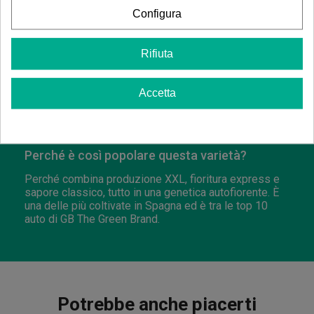
alla sua predominanza indica con certe sfumature
Configura
sativa. Ideale per ridurre lo stress o godersi momenti
sociali con un sorriso sulla faccia.
Rifiuta
È facile da coltivare indoor?
Sì, è una genetica molto resistente e facile da gestire,
Accetta
anche per coltivatori novizi. Tollerà bene i fertilizzanti
e, con 9-16 piante per m², può produrre tra 500 e 550
g per raccolto indoor.
Perché è così popolare questa varietà?
Perché combina produzione XXL, fioritura express e
sapore classico, tutto in una genetica autofiorente. È
una delle più coltivate in Spagna ed è tra le top 10
auto di GB The Green Brand.
Potrebbe anche piacerti