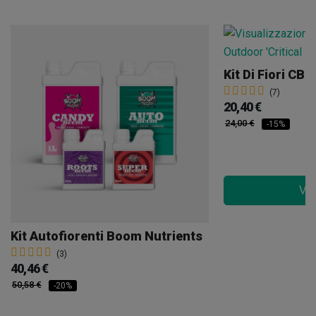
(7)
20,40 €
24,00 €
-15%
Ved
Kit Autofiorenti Boom Nutrients
(3)
40,46 €
50,58 €
-20%