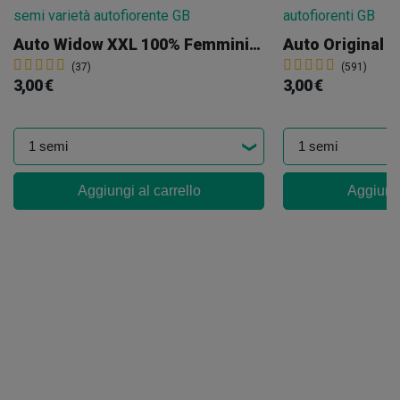
Auto Widow XXL 100% Femminizzata
Auto Original 
(37)
(591)
3,00 €
3,00 €
Aggiungi al carrello
Aggiungi