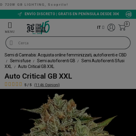
, Scoprilo!
The Green Bucket CBD, Ora disponib
ENVÍO DISCRETO | GRATIS EN PENÍNSULA DESDE 30€
0
IT
Semi di Cannabis: Acquista online femminizzati, autofiorenti e CBD
Semi sfuse
Semi autofiorenti GB
Semi Autofiorenti Sfusi
XXL
Auto Critical GB XXL
Auto Critical GB XXL
5 / 5
(1146 Opinioni)