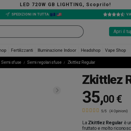
GB LIGHTING, Scoprilo!
SPEDIZIONI IN TUTTA
VA
Apri il 
hop
Fertilizzanti
Illuminazione Indoor
Headshop
Vape Shop
Semi sfuse
Semi regolari sfuse
Zkittlez Regular
Zkittlez 
35
,
00 €
5/5
(4 Opinioni)
La
Zkittlez Regular
è u
fruttato e molto riconosc