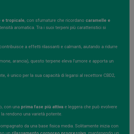
e e tropicale
, con sfumature che ricordano
caramelle e
nsità aromatica. Tra i suoi terpeni più caratteristici si
contribuisce a effetti rilassanti e calmanti, aiutando a ridurre
mone, arancia), questo terpene eleva l'umore e apporta un
e, è unico per la sua capacità di legarsi al recettore CBD2,
to, con una
prima fase più attiva
e leggera che può evolvere
C
la rendono una varietà potente.
ompagnato da una base fisica media. Solitamente inizia con
rso un
rilassamento corporeo progressivo
, mantenendo un