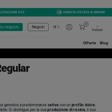
LUTAZIONE 9/10
VENDITA VIETATA AI MINORI
0
tupo negozio
Negozi
IT
Preferiti
Offerte
Blog
Regular
na genetica a predominanza
sativa
con un
profilo dolce
,
ibile. Si distingue per la sua
produzione di resina
, il suo