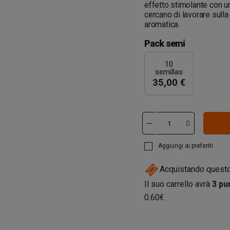
effetto stimolante con un
cercano di lavorare sull
aromatica.
Pack semi
10
semillas
35,00 €
Aggiungi ai preferiti
Acquistando questo
Il suo carrello avrà
3
pun
0.60€