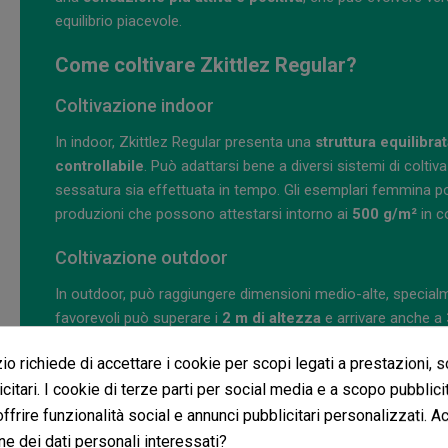
equilibrio piacevole.
Come coltivare Zkittlez Regular?
Coltivazione indoor
In indoor, Zkittlez Regular presenta una
struttura equilibra
controllabile
. Può adattarsi bene a diversi sistemi di coltiv
sessatura sia effettuata in tempo. Gli esemplari femmina po
produzioni che possono attestarsi intorno ai
500 g/m²
in c
Coltivazione outdoor
In outdoor, può raggiungere dimensioni medio-alte, specialme
favorevoli può superare i
2 m di altezza
e arrivare anche a
Inoltre, può offrire produzioni fino a
800 g/pianta
.
o richiede di accettare i cookie per scopi legati a prestazioni, 
La raccolta si colloca solitamente all'inizio di ottobre, a se
citari. I cookie di terze parti per social media e a scopo pubblic
meglio ad ambienti secchi e soleggiati, dove può esprimere 
 offrire funzionalità social e annunci pubblicitari personalizzati. A
dall'umidità.
ne dei dati personali interessati?