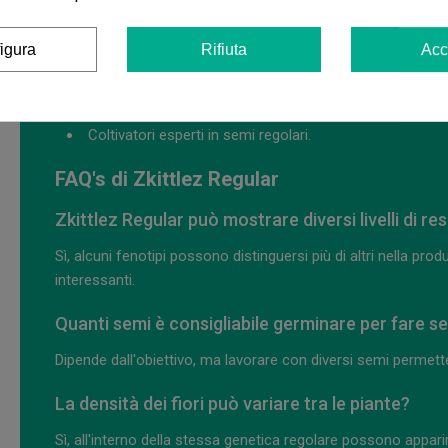
Per quale tipo di coltivatore è Zkittlez Reg
igura
Rifiuta
Acc
Selezione di fenotipi aromatici.
Conservazione di piante madri.
Progetti di breeding.
Coltivatori esperti in semi regolari.
FAQ's di Zkittlez Regular
Zkittlez Regular può mostrare diversi livelli di res
Sì, alcuni fenotipi possono distinguersi più di altri nella pro
interessanti.
Quanti semi è consigliabile germinare per fare s
Dipende dall'obiettivo, ma lavorare con diversi semi permette 
La densità dei fiori può variare tra le piante?
Sì, all'interno della stessa genetica regolare possono apparire