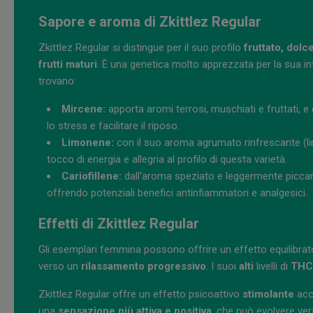
Sapore e aroma di Zkittlez Regular
Zkittlez Regular si distingue per il suo profilo
fruttato, dolc
frutti maturi
. È una genetica molto apprezzata per la sua inte
trovano:
Mircene:
apporta aromi terrosi, muschiati e fruttati, e 
lo stress e facilitare il riposo.
Limonene:
con il suo aroma agrumato rinfrescante (li
tocco di energia e allegria al profilo di questa varietà.
Cariofillene:
dall'aroma speziato e leggermente piccant
offrendo potenziali benefici antinfiammatori e analgesici.
Effetti di Zkittlez Regular
Gli esemplari femmina possono offrire un effetto equilibra
verso un
rilassamento progressivo
. I suoi
alti
livelli di
TH
Zkittlez Regular offre un effetto psicoattivo
stimolante
acc
una
sensazione più attiva e positiva
, che può evolvere ve