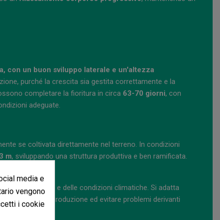
ta, con un buon sviluppo laterale e un'altezza
azione, purché la crescita sia gestita correttamente e la
ssono completare la fioritura in circa
63-70 giorni
, con
ondizioni adeguate.
nte se coltivata direttamente nel terreno. In condizioni
3 m
, sviluppando una struttura produttiva e ben ramificata.
social media e
conda del fenotipo e delle condizioni climatiche. Si adatta
itario vengono
al meglio la sua produzione ed evitare problemi derivanti
ccetti i cookie