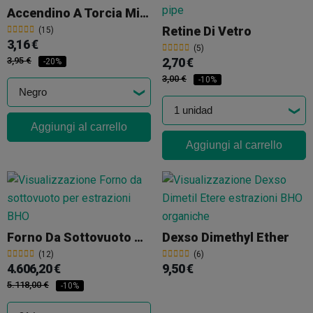
Accendino A Torcia Mini Turbo Jet
Retine Di Vetro
(15)
3,16 €
(5)
3,95 €
2,70 €
-20%
3,00 €
-10%
Aggiungi al carrello
Aggiungi al carrello
Forno Da Sottovuoto Per Estrazioni Di BHO
Dexso Dimethyl Ether
(12)
(6)
4.606,20 €
9,50 €
5.118,00 €
-10%