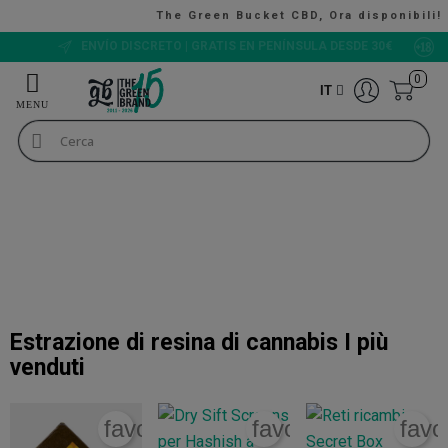
The Green Bucket CBD, Ora disponibili!
VALUTAZIONE 9/10
0
IT
Raccolta ed essicazione di cannabis
Estrazione di resina di cannabis
Estrazione di resina di
cannabis
+INFO
Estrazione di resina di cannabis
I più
venduti
favorite_border
favorite_border
favo