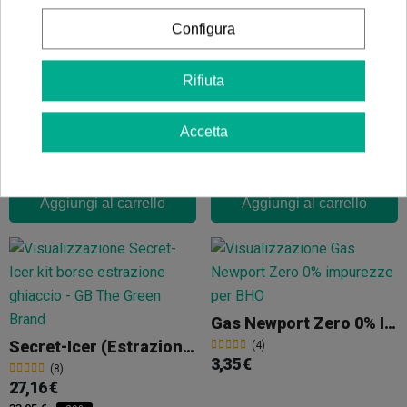
Configura
Secret Icer Kit Lavatrice (Completo)
Stampo Di Silicone GB
(19)
(11)
Rifiuta
114,70 €
9,95 €
152,93 €
-25%
Accetta
Aggiungi al carrello
Aggiungi al carrello
Gas Newport Zero 0% Impurezze BHO
Secret-Icer (Estrazione Con Ghiaccio)
(4)
3,35 €
(8)
27,16 €