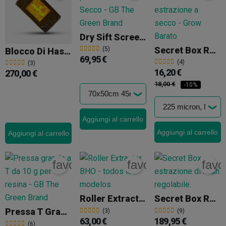
Dry Sift Screens
Secret Box Reti Di Ricambio
(5)
Blocco Di Hashish Dry 100 G Z Punch
69,95 €
(4)
(3)
16,20 €
270,00 €
18,00 €
-10%
Aggiungi al carrello
Aggiungi al carrello
Aggiungi al carrello
favorite_border
favorite_border
favo
Roller Extractor BHO
Secret Box Regolabile
Pressa T Grande Resina Da 10g
(3)
(9)
63,00 €
189,95 €
(6)