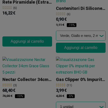
Rete Piramidale (Estrazione Con Ghiaccio)
Contenitori Di Silicone GB
(6)
16,22 €
(6)
0,90 €
1,11 €
-19%
Aggiungi al carrello
Aggiungi al carrello
Nectar Collector 34cm Grace Glass
Gas Clipper 0% Impurità BHO
(3)
(11)
68,40 €
3,99 €
76,00 €
4,20 €
-10%
-5%