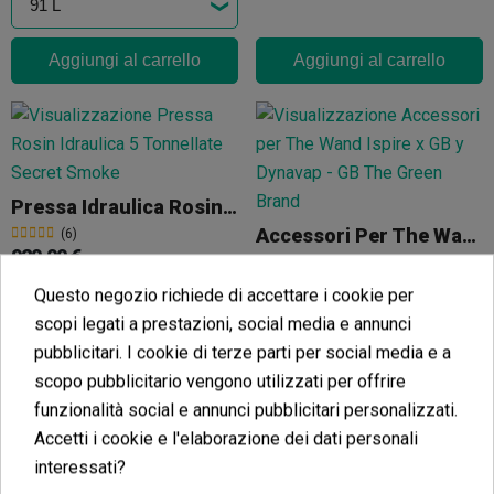
Aggiungi al carrello
Aggiungi al carrello
Pressa Idraulica Rosin 5 Tonnellate Secret Smoke
Accessori Per The Wand Ispire X GB
(6)
920,00 €
(7)
1.150,00 €
16,73 €
-20%
Questo negozio richiede di accettare i cookie per
18,59 €
-10%
scopi legati a prestazioni, social media e annunci
pubblicitari. I cookie di terze parti per social media e a
scopo pubblicitario vengono utilizzati per offrire
Aggiungi al carrello
funzionalità social e annunci pubblicitari personalizzati.
Aggiungi al carrello
Accetti i cookie e l'elaborazione dei dati personali
interessati?