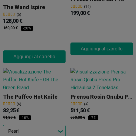
The Wand Ispire
(16)
199,00 €
(5)
128,00 €
160,00 €
-20%
Aggiungi al carrello
Aggiungi al carrello
The Puffco Hot Knife
Prensa Rosin Qnubu Press Pro Hidráulica 2 Toneladas
(6)
(4)
82,25 €
511,50 €
91,39 €
550,00 €
-10%
-7%