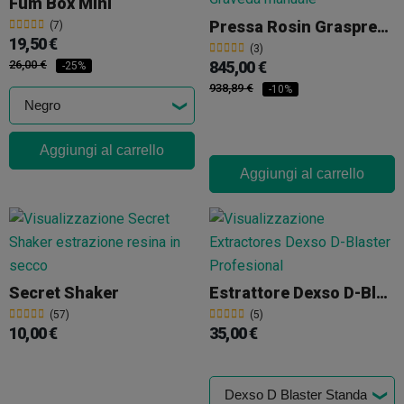
Fum Box Mini
Pressa Rosin Graspresso GP3 20 Tonnellate Manuale
(7)
19,50 €
(3)
26,00 €
845,00 €
-25%
938,89 €
-10%
Aggiungi al carrello
Aggiungi al carrello
Secret Shaker
Estrattore Dexso D-Blaster Professional
(57)
(5)
10,00 €
35,00 €