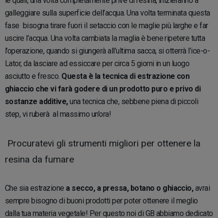
le quali, una volta completamente prive di resina, inizieranno a
galleggiare sulla superficie dell’acqua. Una volta terminata questa
fase bisogna tirare fuori il setaccio con le maglie più larghe e far
uscire l’acqua. Una volta cambiata la maglia è bene ripetere tutta
l’operazione, quando si giungerà all’ultima sacca, si otterrà l’ice-o-
Lator, da lasciare ad essiccare per circa 5 giorni in un luogo
asciutto e fresco.
Questa è la tecnica di estrazione con
ghiaccio che vi farà godere di un prodotto puro e privo di
sostanze additive,
una tecnica che, sebbene piena di piccoli
step, vi ruberà al massimo un’ora!
Procuratevi gli strumenti migliori per ottenere la
resina da fumare
Che sia estrazione
a secco, a pressa, botano o ghiaccio,
avrai
sempre bisogno di buoni prodotti per poter ottenere il meglio
dalla tua materia vegetale! Per questo noi di GB abbiamo dedicato