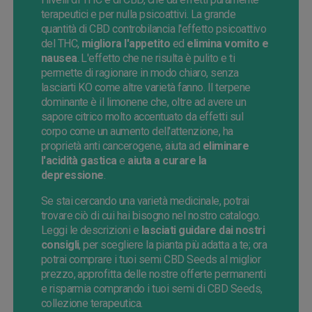
terapeutici e per nulla psicoattivi. La grande
quantità di CBD controbilancia l'effetto psicoattivo
del THC,
migliora l'appetito
ed
elimina vomito e
nausea
. L'effetto che ne risulta è pulito e ti
permette di ragionare in modo chiaro, senza
lasciarti KO come altre varietà fanno. Il terpene
dominante è il limonene che, oltre ad avere un
sapore citrico molto accentuato da effetti sul
corpo come un aumento dell'attenzione, ha
proprietà anti cancerogene, aiuta ad
eliminare
l'acidità gastica
e
aiuta a curare la
depressione
.
Se stai cercando una varietà medicinale, potrai
trovare ciò di cui hai bisogno nel nostro catalogo.
Leggi le descrizioni e
lasciati guidare dai nostri
consigli
, per scegliere la pianta più adatta a te; ora
potrai comprare i tuoi semi CBD Seeds al miglior
prezzo, approfitta delle nostre offerte permanenti
e risparmia comprando i tuoi semi di CBD Seeds,
collezione terapeutica.