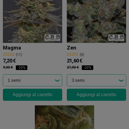
Magma
Zen
(11)
(5)
7,20 €
21,60 €
9,00 €
27,00 €
-20%
-20%
Aggiungi al carrello
Aggiungi al carrello