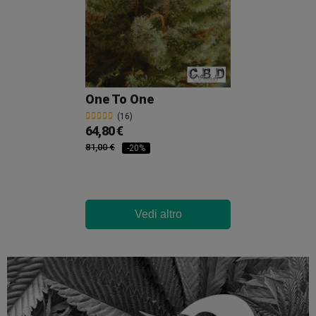
One To One
(16)
64,80 €
81,00 €
-20%
Vedi altro