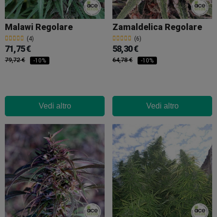
Malawi Regolare
Zamaldelica Regolare
(4)
(6)
71,75 €
58,30 €
79,72 €
64,78 €
-10%
-10%
Vedi altro
Vedi altro