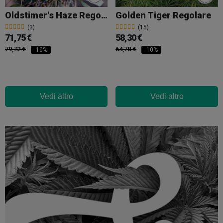
Oldstimer's Haze Regolare
Golden Tiger Regolare
(3)
(15)
71,75 €
58,30 €
79,72 €
64,78 €
-10%
-10%
Vedi altro
Vedi altro