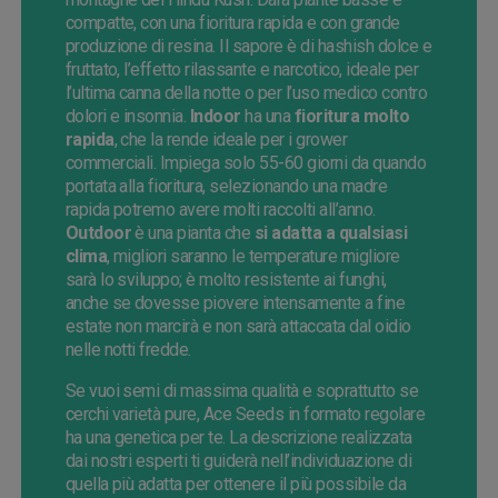
compatte, con una fioritura rapida e con grande
produzione di resina. Il sapore è di hashish dolce e
fruttato, l’effetto rilassante e narcotico, ideale per
l’ultima canna della notte o per l’uso medico contro
dolori e insonnia.
Indoor
ha una
fioritura molto
rapida
, che la rende ideale per i grower
commerciali. Impiega solo 55-60 giorni da quando
portata alla fioritura, selezionando una madre
rapida potremo avere molti raccolti all’anno.
Outdoor
è una pianta che
si adatta a qualsiasi
clima
, migliori saranno le temperature migliore
sarà lo sviluppo; è molto resistente ai funghi,
anche se dovesse piovere intensamente a fine
estate non marcirà e non sarà attaccata dal oidio
nelle notti fredde.
Se vuoi semi di massima qualità e soprattutto se
cerchi varietà pure, Ace Seeds in formato regolare
ha una genetica per te. La descrizione realizzata
dai nostri esperti ti guiderà nell’individuazione di
quella più adatta per ottenere il più possibile da