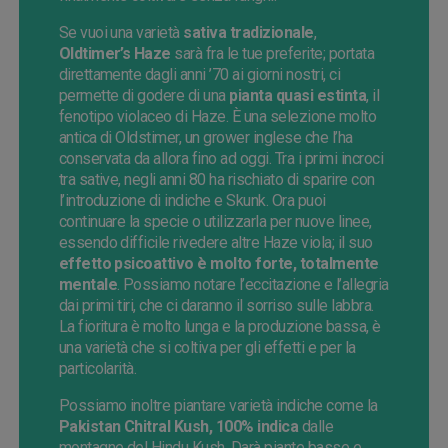
Se vuoi una varietà
sativa tradizionale
,
Oldtimer’s Haze
sarà fra le tue preferite; portata
direttamente dagli anni ’70 ai giorni nostri, ci
permette di godere di una
pianta quasi estinta
, il
fenotipo violaceo di Haze. È una selezione molto
antica di Oldstimer, un grower inglese che l’ha
conservata da allora fino ad oggi. Tra i primi incroci
tra sative, negli anni 80 ha rischiato di sparire con
l’introduzione di indiche e Skunk. Ora puoi
continuare la specie o utilizzarla per nuove linee,
essendo difficile rivedere altre Haze viola; il suo
effetto psicoattivo è molto forte, totalmente
mentale
. Possiamo notare l’eccitazione e l’allegria
dai primi tiri, che ci daranno il sorriso sulle labbra.
La fioritura è molto lunga e la produzione bassa, è
una varietà che si coltiva per gli effetti e per la
particolarità.
Possiamo inoltre piantare varietà indiche come la
Pakistan Chitral Kush, 100% indica
dalle
montagne del Hindu Kush. Darà piante basse e