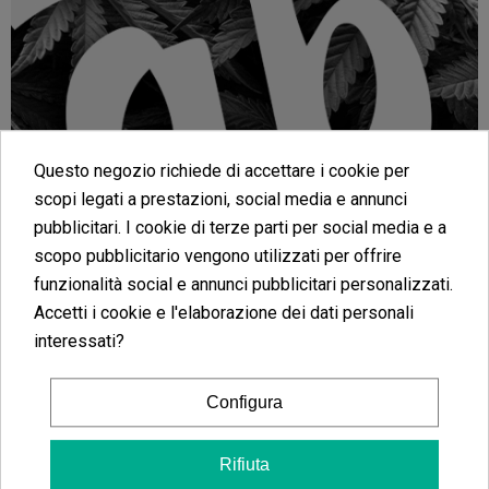
Questo negozio richiede di accettare i cookie per
scopi legati a prestazioni, social media e annunci
pubblicitari. I cookie di terze parti per social media e a
scopo pubblicitario vengono utilizzati per offrire
funzionalità social e annunci pubblicitari personalizzati.
Semi regolari ACE
Accetti i cookie e l'elaborazione dei dati personali
interessati?
Seeds
Configura
Ace Seeds
è una banca di semi conosciuta per
avere
le migliori sative sul mercato
o per avere
almeno la
collezione più ampia di genetiche
Rifiuta
sative
. Potrai sceglierle per sapore, per colore o