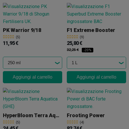
PK Warrior 9/18
F1 Extreme Booster
(5)
(9)
11,95 €
25,80 €
32,25 €
-20%
Aggiungi al carrello
Aggiungi al carrello
HyperBloom Terra Aquatica (GHE)
Frooting Power
(5)
(4)
24,45 €
82,74 €