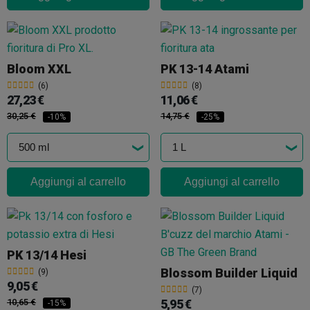
Bloom XXL
PK 13-14 Atami
(6)
(8)
27,23 €
11,06 €
30,25 €
14,75 €
-10%
-25%
Aggiungi al carrello
Aggiungi al carrello
PK 13/14 Hesi
Blossom Builder Liquid
(9)
9,05 €
(7)
10,65 €
5,95 €
-15%