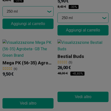
8,00 €
5,90 €
-20%
8,43 €
-30%
Aggiungi al carrello
Aggiungi al carrello
Bestial Buds
Mega PK (56-35) Agrobeta
(5)
26,00 €
(6)
9,50 €
48,00 €
-45,83%
Vedi altro
Vedi altro