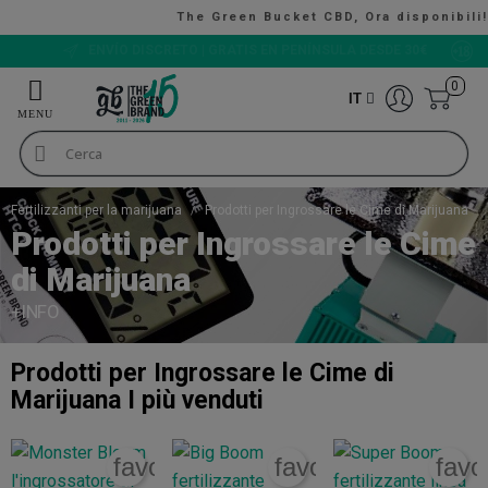
The Green Bucket CBD, Ora disponibili!
VALUTAZIONE 9/10
0
IT
Fertilizzanti per la marijuana
Prodotti per Ingrossare le Cime di Marijuana
Prodotti per Ingrossare le Cime
di Marijuana
+INFO
Prodotti per Ingrossare le Cime di
Marijuana
I più venduti
favorite_border
favorite_border
favo