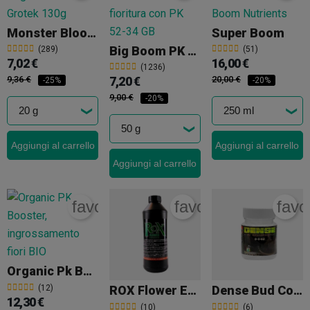
Monster Bloom
Super Boom
Big Boom PK 52-34
(289)
(51)
7,02 €
16,00 €
(1236)
9,36 €
7,20 €
20,00 €
-25%
-20%
9,00 €
-20%
Aggiungi al carrello
Aggiungi al carrello
Aggiungi al carrello
favorite_border
favorite_border
favo
Organic Pk Booster
(12)
ROX Flower Enhancer
Dense Bud Compactor
12,30 €
(10)
(6)