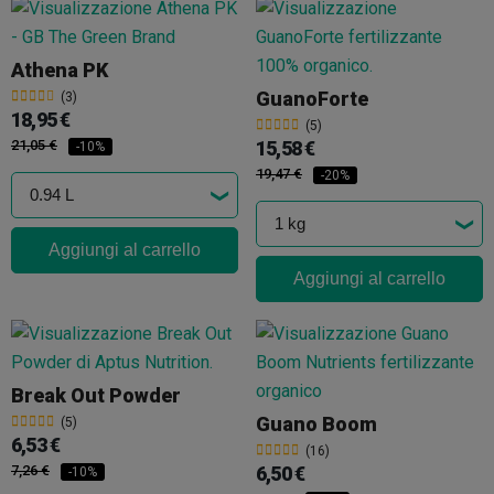
Athena PK
GuanoForte
(3)
18,95 €
(5)
21,05 €
15,58 €
-10%
19,47 €
-20%
Aggiungi al carrello
Aggiungi al carrello
Break Out Powder
Guano Boom
(5)
6,53 €
(16)
7,26 €
6,50 €
-10%