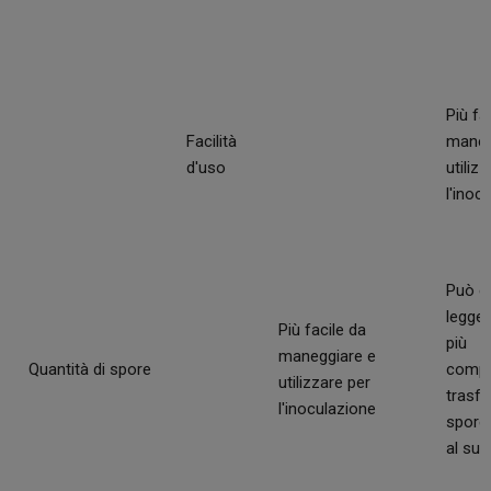
Più fa
Facilità
maneg
d'uso
utiliz
l'inoc
Può e
legge
Più facile da
più
maneggiare e
Quantità di spore
compl
utilizzare per
trasfer
l'inoculazione
spore 
al sub