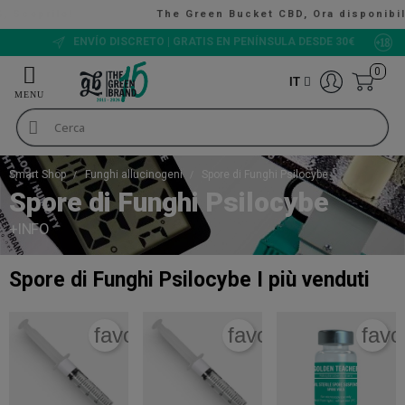
The Green Bucket CBD, Ora disponibili!
VALUTAZIONE 9/10
0
IT
Smart Shop
Funghi allucinogeni
Spore di Funghi Psilocybe
Spore di Funghi Psilocybe
+INFO
Spore di Funghi Psilocybe
I più venduti
favorite_border
favorite_border
favo