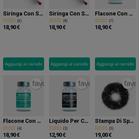
Siringa Con Spore PES Hawaii
Siringa Con Spore PES Amazonian
Flacone Con Spore Golden Teacher
(6)
(8)
(7)
18,90 €
18,90 €
18,90 €
Aggiungi al carrello
Aggiungi al carrello
Aggiungi al carrello
favorite_border
favorite_border
favo
Flacone Con Spore Mexicana
Liquido Per Coltivazione Di Micelio
Stampa Di Spore McKennaii
(4)
(3)
(5)
18,90 €
12,90 €
19,00 €