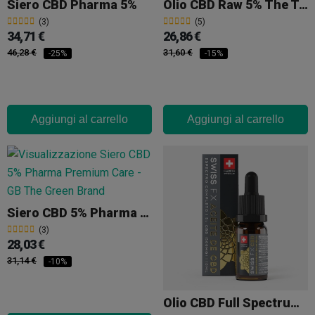
Siero CBD Pharma 5%
Olio CBD Raw 5% The Tree
(3)
(5)
34,71 €
26,86 €
46,28 €
31,60 €
-25%
-15%
Aggiungi al carrello
Aggiungi al carrello
Siero CBD 5% Pharma Premium Care
(3)
28,03 €
31,14 €
-10%
Olio CBD Full Spectrum 5% Swiss FX