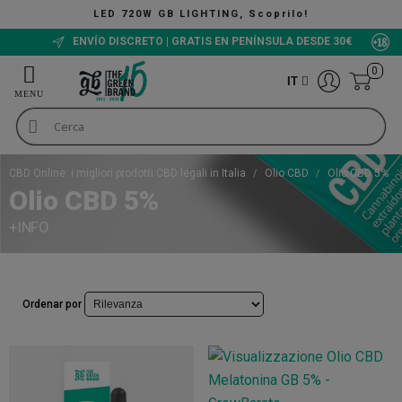
LED 720W GB LIGHTING, Scoprilo!
ENVÍO DISCRETO | GRATIS EN PENÍNSULA DESDE 30€
0
IT
CBD Online: i migliori prodotti CBD legali in Italia
Olio CBD
Olio CBD 5%
Olio CBD 5%
+INFO
Ordenar por