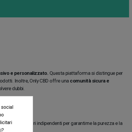
usivo e personalizzato.
Questa piattaforma si distingue per
odotti. Inoltre, Only CBD offre una
comunità sicura e
olvere dubbi.
 social
po
icitari
ato in laboratori indipendenti per garantirne la purezza e la
i?