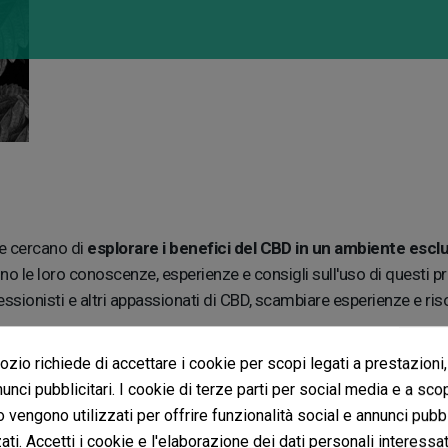
he cercano di
esplorare i benefici del CBD in un ambiente escl
no le loro conoscenze, esperienze e consigli sull'uso di questi pr
ssionisti e altri appassionati di CBD, scambiare esperienze e ris
zio richiede di accettare i cookie per scopi legati a prestazioni,
unci pubblicitari. I cookie di terze parti per social media e a sco
o vengono utilizzati per offrire funzionalità social e annunci pubbl
renza. Ogni fiore di CBD è stato accuratamente selezionato e test
ti. Accetti i cookie e l'elaborazione dei dati personali interessat
: