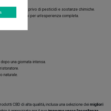
 prodotto finale privo di pesticidi e sostanze chimiche.
a
ivino nelle tue mani per un'esperienza completa.
nuto di CBD.
 dopo una giornata intensa.
istoratore.
o naturale.
rodotti CBD di alta qualità, inclusa una selezione dei
migliori
chio è apprezzato per il suo
impegno verso l'eccellenza
,