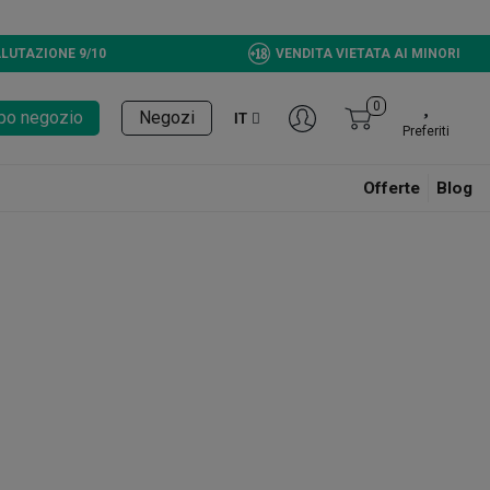
LUTAZIONE 9/10
VENDITA VIETATA AI MINORI
0
tupo negozio
Negozi
IT
Preferiti
Offerte
Blog
o si specializza nella coltivazione e distribuzione dei fiori di CBD più fini,