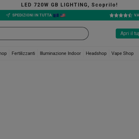
GB LIGHTING, Scoprilo!
SPEDIZIONI IN TUTTA
VA
Apri il 
hop
Fertilizzanti
Illuminazione Indoor
Headshop
Vape Shop
CBD
, troverai qualità e purezza per offrire un'esperienza senza eguali. Il marchi
ene
tutto il potenziale del CBD nella sua forma più pura ed efficace
.