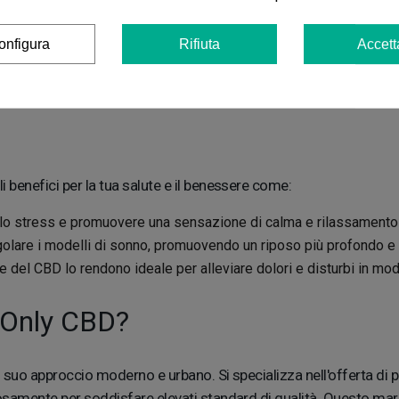
e biologica e sostenibile, rispettando l'ambiente e garantendo un
onfigura
Rifiuta
Accett
 solo i migliori fiori di CBD ricchi di cannabinoidi e terpeni arr
o dettagliati per ogni prodotto, garantendone la qualità e il conte
 benefici per la tua salute e il benessere come:
e lo stress e promuovere una sensazione di calma e rilassamento
golare i modelli di sonno, promuovendo un riposo più profondo e r
e del CBD lo rendono ideale per alleviare dolori e disturbi in mod
o Only CBD?
 suo approccio moderno e urbano. Si specializza nell'offerta di p
olosamente per soddisfare elevati standard di qualità. Questo mar