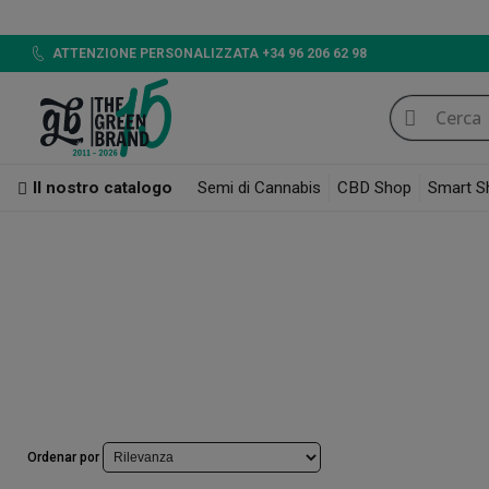
LED 720W 
ATTENZIONE PERSONALIZZATA +34 96 206 62 98
Il nostro catalogo
Semi di Cannabis
CBD Shop
Smart S
CBD Online: i migliori prodotti CBD legali in Italia
OnlyCBD
OnlyCBD
Nella nostra
selezione esclusiva di prodotti CBD del marchio Only 
garantendo un prodotto naturale e ad alta potenza. Con OnlyCBD, si otti
Ordenar por