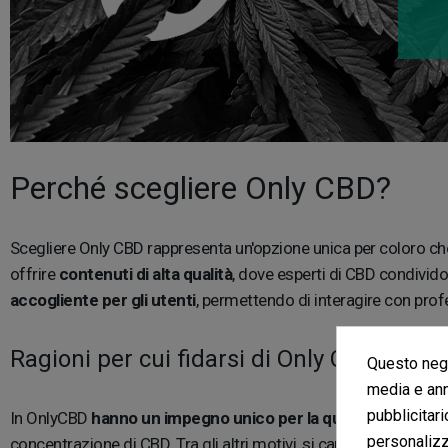
Perché scegliere Only CBD?
Scegliere Only CBD rappresenta un'opzione unica per coloro c
offrire
contenuti di alta qualità
, dove esperti di CBD condivido
accogliente per gli utenti
, permettendo di interagire con profe
Ragioni per cui fidarsi di Only CBD
Questo nego
media e ann
pubblicitari
In OnlyCBD
hanno un impegno unico per la qualità
e la traspa
personalizza
concentrazione di CBD. Tra gli altri motivi, si caratterizzano per