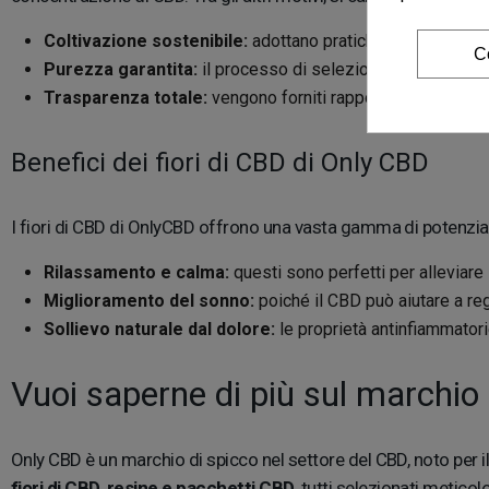
Coltivazione sostenibile:
adottano pratiche di coltivazion
C
Purezza garantita:
il processo di selezione garantisce che
Trasparenza totale:
vengono forniti rapporti di laboratori
Benefici dei fiori di CBD di Only CBD
I fiori di CBD di OnlyCBD offrono una vasta gamma di potenziali
Rilassamento e calma:
questi sono perfetti per alleviar
Miglioramento del sonno:
poiché il CBD può aiutare a re
Sollievo naturale dal dolore:
le proprietà antinfiammatori
Vuoi saperne di più sul marchi
Only CBD è un marchio di spicco nel settore del CBD, noto per il
fiori di CBD, resine e pacchetti CBD
, tutti selezionati metic