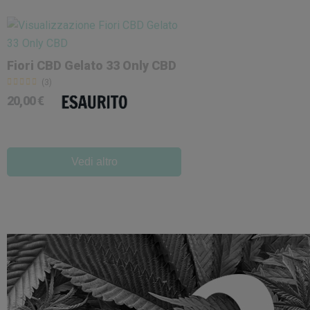
Fiori CBD Gelato 33 Only CBD
(3)
20,00 €
Vedi altro