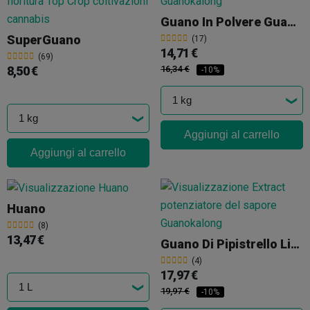
Guano In Polvere Guanokalong
SuperGuano
(17)
14,71 €
(69)
8,50 €
16,34 €
-10%
Aggiungi al carrello
Aggiungi al carrello
Huano
(8)
13,47 €
Guano Di Pipistrello Liquido Extract
(4)
17,97 €
19,97 €
-10%