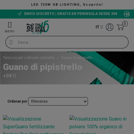
, Scoprilo!
The Green Bucket CBD, Ora disponi
ENVÍO DISCRETO | GRATIS EN PENÍNSULA DESDE 30€
0
IT
Terriccio per coltivare cannabis
Guano di pipistrello
Guano di pipistrello
+INFO
Ordenar por