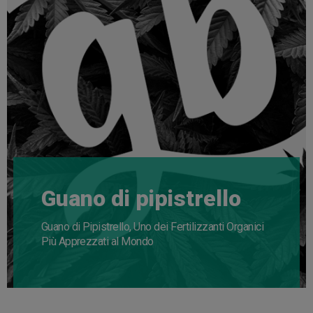
Guano di pipistrello
Guano di Pipistrello, Uno dei Fertilizzanti Organici
Più Apprezzati al Mondo