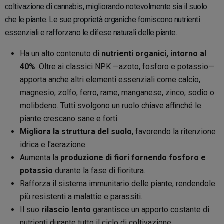
coltivazione di cannabis, migliorando notevolmente sia il suolo
che le piante. Le sue proprietà organiche forniscono nutrienti
essenziali e rafforzano le difese naturali delle piante.
Ha un alto contenuto di
nutrienti organici, intorno al
40%
. Oltre ai classici NPK —azoto, fosforo e potassio—
apporta anche altri elementi essenziali come calcio,
magnesio, zolfo, ferro, rame, manganese, zinco, sodio o
molibdeno. Tutti svolgono un ruolo chiave affinché le
piante crescano sane e forti.
Migliora la struttura del suolo
, favorendo la ritenzione
idrica e l'aerazione.
Aumenta la
produzione di fiori fornendo fosforo e
potassio
durante la fase di fioritura.
Rafforza il sistema immunitario delle piante, rendendole
più resistenti a malattie e parassiti.
Il suo
rilascio lento
garantisce un apporto costante di
nutrienti durante tutto il ciclo di coltivazione.