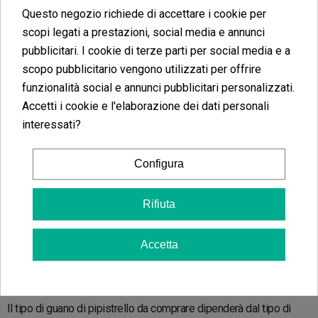
forte
, fornendo azoto essenziale per la crescita
Questo negozio richiede di accettare i cookie per
vigorosa della pianta.
scopi legati a prestazioni, social media e annunci
Fase di pre-fioritura
: In questa fase, il guano fornisce
pubblicitari. I cookie di terze parti per social media e a
una combinazione di nutrienti equilibrata che prepara la
scopo pubblicitario vengono utilizzati per offrire
pianta alla
produzione di fiori
.
funzionalità social e annunci pubblicitari personalizzati.
Fase di fioritura
: Il guano di pipistrello per la fioritura è
Accetti i cookie e l'elaborazione dei dati personali
particolarmente utile grazie al suo alto contenuto di
interessati?
fosforo, cruciale per la formazione di
cime grandi e
resinose
.
Configura
Post-raccolto
: Può essere utilizzato per
rigenerare
il suolo dopo il raccolto
, apportando materia organica
Rifiuta
e migliorando la qualità del substrato per future
piantagioni.
Accetta
Che tipo di guano di pipistrello comprare?
Il tipo di guano di pipistrello da comprare dipenderà dal tipo di