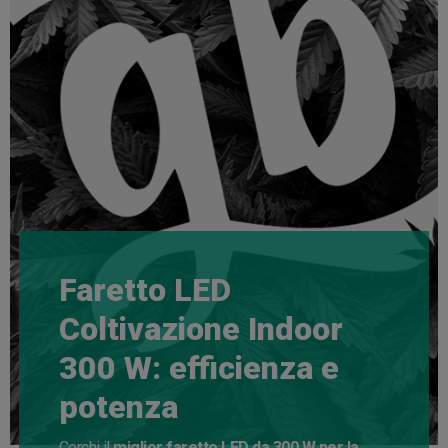
Faretto LED
Coltivazione Indoor
300 W: efficienza e
potenza
Cerchi il
miglior faretto LED da 300 W per la