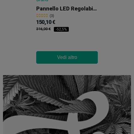
Pannello LED Regolabile 250W Pro V3.0 RESINX GB Lighting
(3)
150,10 €
316,00 €
-52,5%
Vedi altro