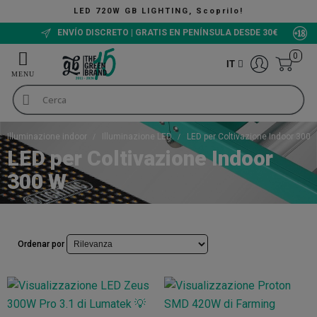
G, Scoprilo!
The Green Bucket CBD, Ora d
ENVÍO DISCRETO | GRATIS EN PENÍNSULA DESDE 30€
0
IT
Illuminazione indoor
Illuminazione LED
LED per Coltivazione Indoor 300 
LED per Coltivazione Indoor
300 W
Ordenar por