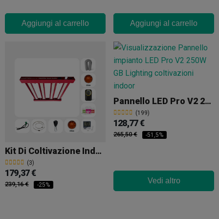
Aggiungi al carrello
Aggiungi al carrello
Pannello LED Pro V2 250W GB Lighting
(199)
128,77 €
265,50 €
-51,5%
Kit Di Coltivazione Indoor 250W Senza Armadio
(3)
179,37 €
Vedi altro
239,16 €
-25%