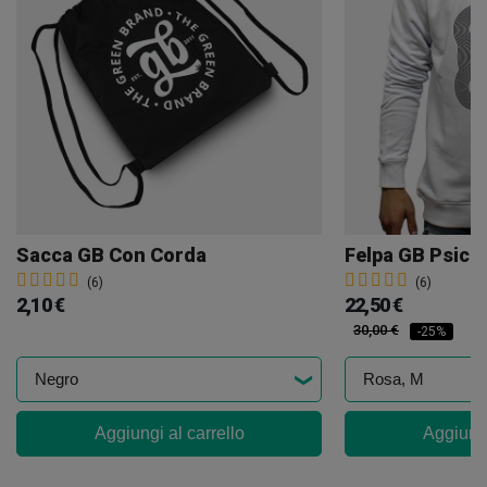
Sacca GB Con Corda
Felpa GB Psico
(6)
(6)
2,10 €
22,50 €
30,00 €
-25%
Aggiungi al carrello
Aggiungi