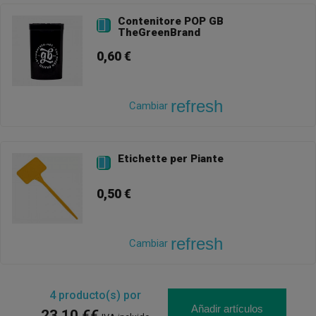
Contenitore POP GB

TheGreenBrand
0,60 €
refresh
Cambiar
Etichette per Piante

0,50 €
refresh
Cambiar
4
producto(s) por
Añadir artículos
23,10 €€