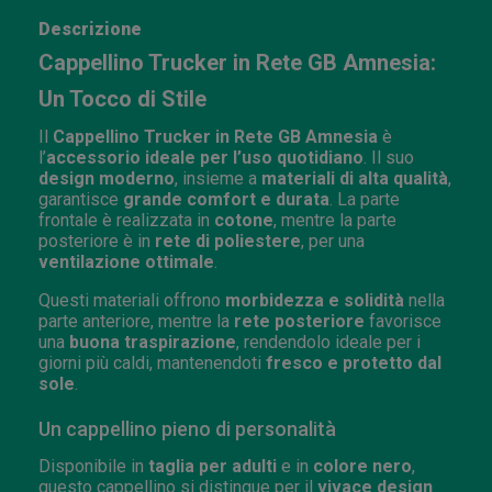
Descrizione
Cappellino Trucker in Rete GB Amnesia:
Un Tocco di Stile
Il
Cappellino Trucker in Rete GB Amnesia
è
l’
accessorio ideale per l’uso quotidiano
. Il suo
design moderno
, insieme a
materiali di alta qualità
,
garantisce
grande comfort e durata
. La parte
frontale è realizzata in
cotone
, mentre la parte
posteriore è in
rete di poliestere
, per una
ventilazione ottimale
.
Questi materiali offrono
morbidezza e solidità
nella
parte anteriore, mentre la
rete posteriore
favorisce
una
buona traspirazione
, rendendolo ideale per i
giorni più caldi, mantenendoti
fresco e protetto dal
sole
.
Un cappellino pieno di personalità
Disponibile in
taglia per adulti
e in
colore nero
,
questo cappellino si distingue per il
vivace design