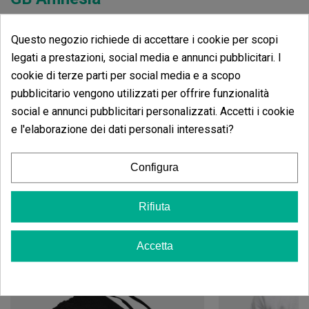
Non ci sono recensioni nella tua lingua, controllale tutte
Questo negozio richiede di accettare i cookie per scopi
cliccando su "recensioni in altre lingue".
legati a prestazioni, social media e annunci pubblicitari. I
cookie di terze parti per social media e a scopo
Vedere i commenti in altre lingue
pubblicitario vengono utilizzati per offrire funzionalità
social e annunci pubblicitari personalizzati. Accetti i cookie
e l'elaborazione dei dati personali interessati?
Configura
Stessa categoria prodotti
Cappellino Trucker a Rete GB
Rifiuta
Amnesia
Accetta