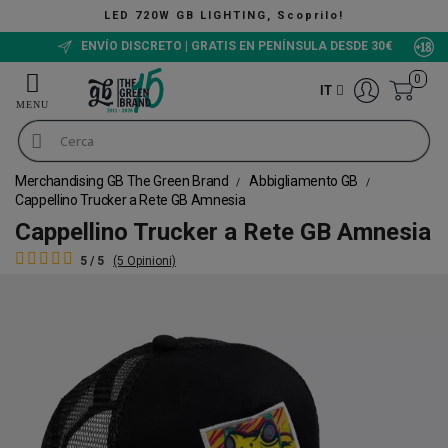
LED 720W GB LIGHTING, Scoprilo!
ENVÍO DISCRETO | GRATIS EN PENÍNSULA DESDE 30€
0
IT
Merchandising GB The Green Brand
Abbigliamento GB
Cappellino Trucker a Rete GB Amnesia
Cappellino Trucker a Rete GB Amnesia
5 / 5
(5 Opinioni)