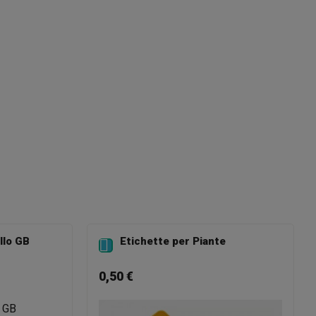
23
llo GB
Etichette per Piante

0,50 €