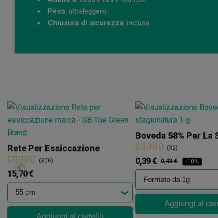
Peso
: ultraleggero
Chiusura di sicurezza
: inclusa
Rete Per Essiccazione
(32)
0,39 €
(306)
0,43 €
-10%
15,70 €
Aggiungi al car
Aggiungi al carrello