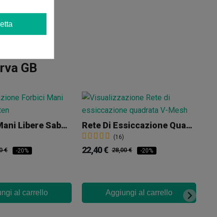
etta
urva GB
Forbici A Mani Libere Saboten
Rete Di Essiccazione Quadrata V-Mesh
(16)
22,40 €
0 €
28,00 €
-20%
-20%
ngi al carrello
Aggiungi al carrello