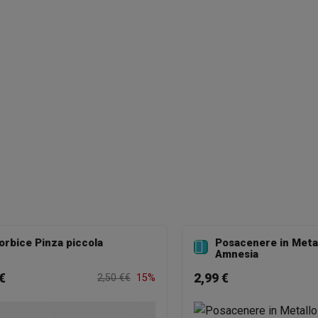
orbice Pinza piccola
Posacenere in Meta

Amnesia
€
2,99 €
2,50 €€
15%