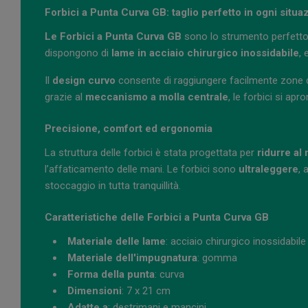
Forbici a Punta Curva GB: taglio perfetto in ogni situa
Le Forbici a Punta Curva GB
sono lo strumento perfetto 
dispongono di
lame in acciaio chirurgico inossidabile
, 
Il
design curvo
consente di raggiungere facilmente zone diff
grazie al
meccanismo a molla centrale
, le forbici si ap
Precisione, comfort ed ergonomia
La struttura delle forbici è stata progettata per
ridurre al
l’affaticamento delle mani. Le forbici sono
ultraleggere
, 
stoccaggio in tutta tranquillità.
Caratteristiche delle Forbici a Punta Curva GB
Materiale delle lame
: acciaio chirurgico inossidabil
Materiale dell'impugnatura
: gomma
Forma della punta
: curva
Dimensioni
: 7 x 21 cm
Adatte a
: destrimani e mancini