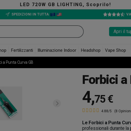
GB LIGHTING, Scoprilo!
SPEDIZIONI IN TUTTA
VA
Apri il 
hop
Fertilizzanti
Illuminazione Indoor
Headshop
Vape Shop
ci a Punta Curva GB
Forbici 
4
,
75 €
4.88/5
(8 Opinion
Le Forbici a Punta Cur
professionali durante la 