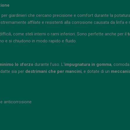
zione
per giardinieri che cercano precisione e comfort durante la potatura
estremamente affilate e resistenti alla corrosione causata da linfa 
icili, come steli interni o rami inferiori. Sono perfette anche per il
t
rono e si chiudono in modo rapido e fluido.
 minimo lo sforzo
durante l’uso. L'
impugnatura in gomma
, comoda 
adatte sia per
destrimani che per mancini
, e dotate di un
meccanis
e e anticorrosione