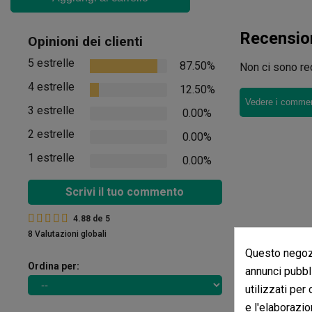
Recensio
Opinioni dei clienti
5 estrelle
87.50%
Non ci sono rec
4 estrelle
12.50%
Vedere i comment
3 estrelle
0.00%
2 estrelle
0.00%
1 estrelle
0.00%
Scrivi il tuo commento
4.88
de
5
8 Valutazioni globali
Questo negozi
Ordina per:
annunci pubbli
utilizzati per
e l'elaborazio