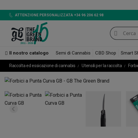
LED 720W 
ATTENZIONE PERSONALIZZATA +34 96 206 62 98
Il nostro catalogo
Semi di Cannabis
CBD Shop
Smart S
Raccolta ed essicazione di cannabis
Utensili per la raccolta
Forbi