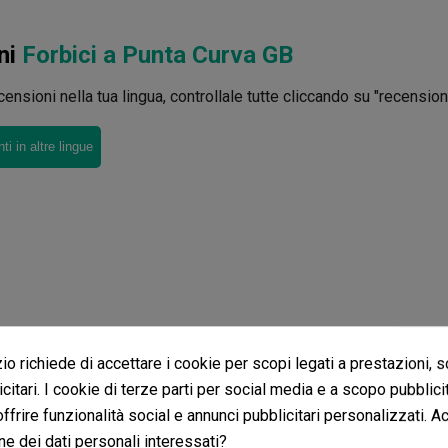
ni
Forbici a Punta Curva GB
ensioni nella tua lingua, controllale tutte cliccando su "recensioni 
i in altre lingue
o richiede di accettare i cookie per scopi legati a prestazioni, 
citari. I cookie di terze parti per social media e a scopo pubblic
 offrire funzionalità social e annunci pubblicitari personalizzati. A
ne dei dati personali interessati?