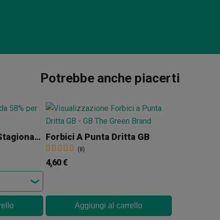
Potrebbe anche piacerti
Boveda 58% Per La Stagionatura
Forbici A Punta Dritta GB
(8)
4,60 €
rello
Aggiungi al carrello