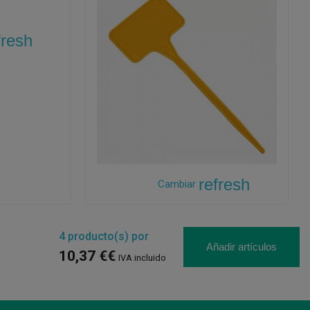
fresh
refresh
Cambiar
4
producto(s) por
Añadir artículos
10,37 €€
IVA incluido