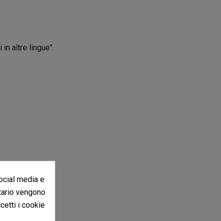
in altre lingue".
social media e
itario vengono
ccetti i cookie