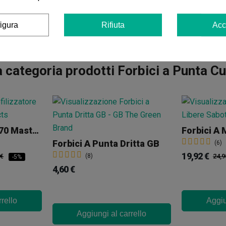
igura
Rifiuta
Acc
 categoria prodotti Forbici a Punta C
Liofilizzatore LIO 70 Master Products
Forbici A Punta Dritta GB
(6)
19,92 €
 €
(8)
24,9
-5%
4,60 €
rello
Aggiu
Aggiungi al carrello