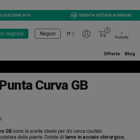
LUTAZIONE 9/10
VENDITA VIETATA AI MINORI
0
tupo negozio
Negozi
IT
Preferiti
Offerte
Blog
a Punta Curva GB
i)
va GB
sono la scelta ideale per chi cerca risultati
potatura delle piante. Dotate di
lame in acciaio chirurgico
,