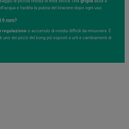
ssaggio di piccoli residui di erba secca. Una
griglia
aiuta a
ll'acqua e facilita la pulizia del braciere dopo ogni uso.
 19 mm?
di regolazione
o accumulo di residui difficili da rimuovere. È
è uno dei pezzi del bong più esposti a urti e cambiamenti di