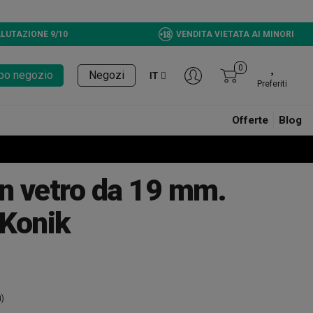
LUTAZIONE 9/10
VENDITA VIETATA AI MINORI
0
tupo negozio
Negozi
IT
Preferiti
Offerte
Blog
in vetro da 19 mm.
Konik
i)