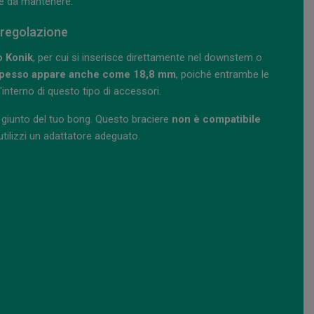
ile da mantenere.
 regolazione
o Konik
, per cui si inserisce direttamente nel downstem o
pesso appare anche come 18,8 mm
, poiché entrambe le
interno di questo tipo di accessori.
el giunto del tuo bong. Questo braciere
non è compatibile
tilizzi un adattatore adeguato.