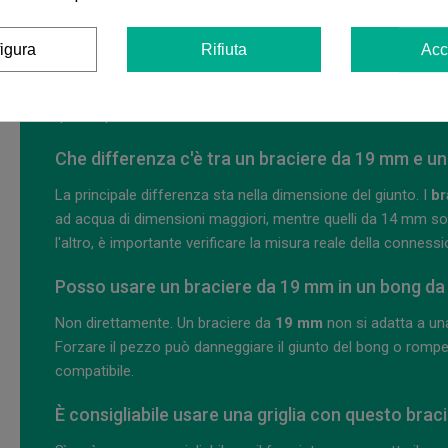
Come posso sapere se ho bisogno di un bracier
igura
Rifiuta
Acc
Il modo più semplice è misurare la connessione dove si posiz
bisogno di un braciere di questa misura. Se la connessione
questo pezzo non si adatterà correttamente senza adattato
Che differenza c'è tra un braciere da 19 mm e 
La principale differenza sta nella dimensione del giunto. I
br
ad acqua di dimensioni maggiori, mentre quelli da 14 mm son
l'altro, è importante verificare la misura reale della conness
Posso usare un braciere da 19 mm in un bong d
Non direttamente. Un braciere da
19 mm
non si adatta a u
Forzare il pezzo può danneggiare il giunto del bong o romper
compatibile.
È consigliabile usare una griglia con questo brac