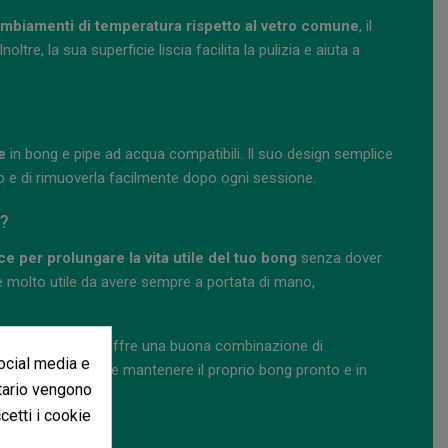
ambiamenti di temperatura rispetto al vetro comune
, il
tre, la sua superficie liscia facilita la pulizia e aiuta a
e
in bong e pipe ad acqua compatibili. Il suo design semplice
 e di rimuoverla facilmente dopo ogni sessione.
m?
 per prolungare la vita utile del tuo bong
senza dover
 e molto utile da avere sempre a portata di mano,
nnessione conica, offre una buona combinazione di
social media e
sabile per chi vuole mantenere il proprio bong pronto e in
itario vengono
ccetti i cookie
da 19 mm