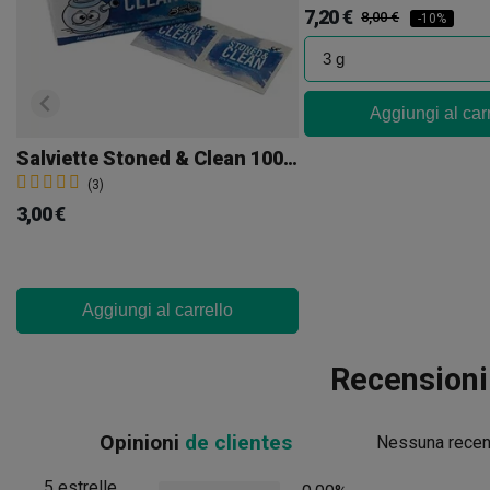
7,20 €
8,00 €
-10%
Aggiungi al car
Salviette Stoned & Clean 100 Pz
(3)
3,00 €
Aggiungi al carrello
Recensioni
Opinioni
de clientes
Nessuna recens
5 estrelle