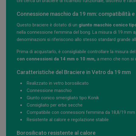
chi cerca un braciere di ricambio funzionale, discreto e fac
Connessione maschio da 19 mm: compatibilità e
Questo braciere è dotato di un
giunto maschio conico tip
nella connessione femmina del bong. La misura di 19 mm
s
denominazioni si riferiscono allo stesso standard grande all'
Prima di acquistarlo, è consigliabile controllare la misura d
con connessioni da 14 mm o 10 mm,
a meno che non si u
Caratteristiche del Braciere in Vetro da 19 mm
Realizzato in vetro borosilicato
Connessione maschio
Giunto conico smerigliato tipo Konik
Consigliato per erbe secche
Compatibile con connessioni femmina da 18,8/19 mm
Resistente al calore e regolazione stabile
Borosilicato resistente al calore