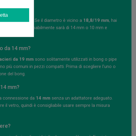
e da 19 mm?
etta
iona il braciere. Se il diametro è vicino a
18,8/19 mm
, hai
 è più piccola, probabilmente sarà di 14 mm o 10 mm e
re.
uno da 14 mm?
acieri da 19 mm
sono solitamente utilizzati in bong o pipe
o più comuni in pezzi compatti. Prima di scegliere l'uno o
ione del bong.
a 14 mm?
na connessione da
14 mm
senza un adattatore adeguato.
e il vetro, quindi è consigliabile usare sempre la misura
iere?