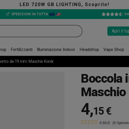
20W GB LIGHTING, Scoprilo!
SPEDIZIONI IN TUTTA
VA
Apri il 
hop
Fertilizzanti
Illuminazione Indoor
Headshop
Vape Shop
 vetro da 19 mm. Maschio Konik
Boccola 
Maschio 
4
,
15 €
0.00/5
(0 Opinion