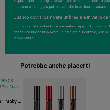
Sì, può essere consigliabile se il foro interno permette il pa
mantenere il bong più pulito, evita che le particelle cadano ne
Quando dovrei cambiare un braciere in vetro da
È consigliabile cambiarlo se presenta
crepe, urti, perdita 
anche una buona idea avere un braciere di ricambio, poiché 
temperatura.
Potrebbe anche piacerti
Fiori CBD GB Outdoor 'Moby Dick'