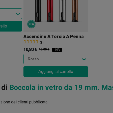
rello
Accendino A Torcia A Penna
(8)
10,80 €
12,00 €
-10%
Aggiungi al carrello
 di
Boccola in vetro da 19 mm. Ma
ione dei clienti pubblicata