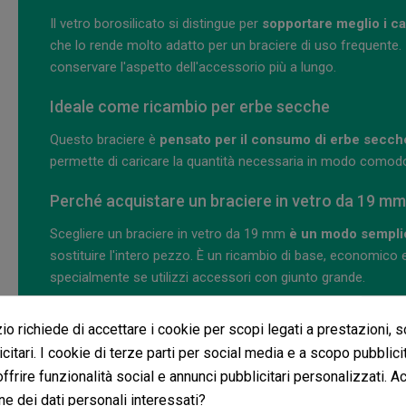
Il vetro borosilicato si distingue per
sopportare meglio i c
che lo rende molto adatto per un braciere di uso frequente. Inol
conservare l'aspetto dell'accessorio più a lungo.
Ideale come ricambio per erbe secche
Questo braciere è
pensato per il consumo di erbe secch
permette di caricare la quantità necessaria in modo comodo
Perché acquistare un braciere in vetro da 19 m
Scegliere un braciere in vetro da 19 mm
è un modo semplice
sostituire l'intero pezzo. È un ricambio di base, economico
specialmente se utilizzi accessori con giunto grande.
Grazie alla sua fabbricazione in borosilicato e alla sua co
o richiede di accettare i cookie per scopi legati a prestazioni, 
resistenza, compatibilità e facilità d'uso. Un pezzo indispen
citari. I cookie di terze parti per social media e a scopo pubblic
buono stato.
 offrire funzionalità social e annunci pubblicitari personalizzati. A
Domande frequenti sul Braciere in Vetro 
ne dei dati personali interessati?