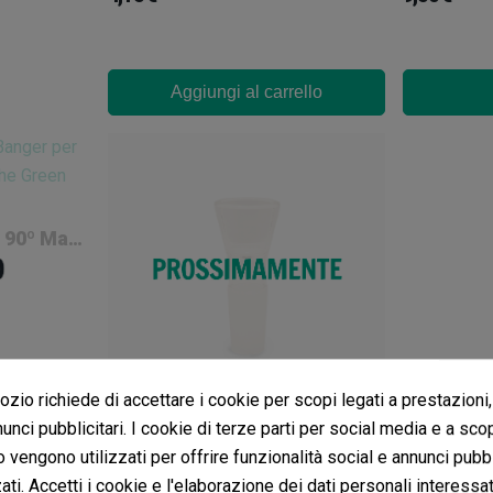
Aggiungi al carrello
Dab Banger Per Olio 90º Maschio
zio richiede di accettare i cookie per scopi legati a prestazioni,
unci pubblicitari. I cookie di terze parti per social media e a sco
Braciere In Vetro Da 14 Mm Maschio Stretto
o vengono utilizzati per offrire funzionalità social e annunci pubbl
(0)
3,20 €
ti. Accetti i cookie e l'elaborazione dei dati personali interessat