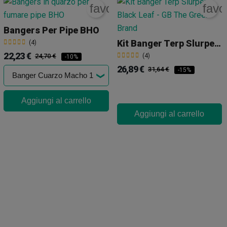
rite_border
favorite_border
favo
Bangers Per Pipe BHO
Kit Banger Terp Slurper Black Leaf
(4)
22,23 €
24,70 €
(4)
-10%
26,89 €
31,64 €
-15%
Aggiungi al carrello
Aggiungi al carrello