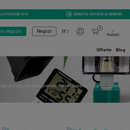
LUTAZIONE 9/10
VENDITA VIETATA AI MINORI
0
tupo negozio
Negozi
IT
Preferiti
Offerte
Blog
. Scopri la nostra selezione premium per un'esperienza di vaporizzazione