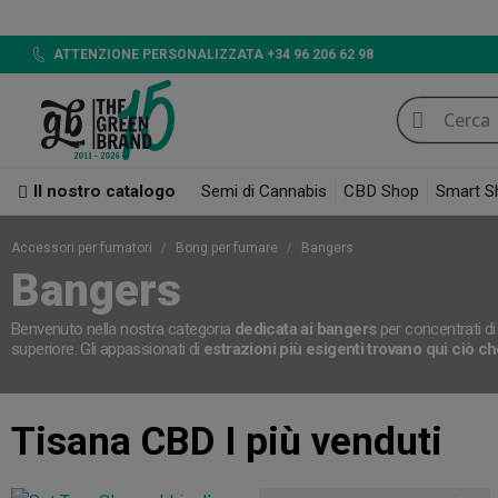
LED 720W GB LIGHTIN
ATTENZIONE PERSONALIZZATA +34 96 206 62 98
Il nostro catalogo
Semi di Cannabis
CBD Shop
Smart S
Accessori per fumatori
Bong per fumare
Bangers
Bangers
Benvenuto nella nostra categoria
dedicata ai bangers
per concentrati di
superiore. Gli appassionati di
estrazioni più esigenti trovano qui ciò 
Tisana CBD
I più venduti