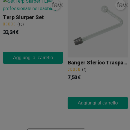
favorite_border
favo
Terp Slurper Set
(10)
33,24 €
Aggiungi al carrello
Banger Sferico Trasparente Maschio
(4)
7,50 €
Aggiungi al carrello