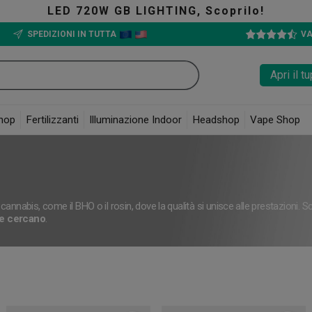
G, Scoprilo!
SPEDIZIONI IN TUTTA
VA
Apri il 
hop
Fertilizzanti
Illuminazione Indoor
Headshop
Vape Shop
 cannabis, come il BHO o il rosin, dove la qualità si unisce alle prestazioni
che cercano
.