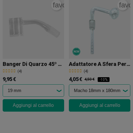
rite_border
favorite_border
favo
Banger Di Quarzo 45º Maschio
Adattatore A Sfera Per Pipe Ad Acqua E Bong
(4)
(4)
9,95 €
4,05 €
4,50 €
-10%
Aggiungi al carrello
Aggiungi al carrello