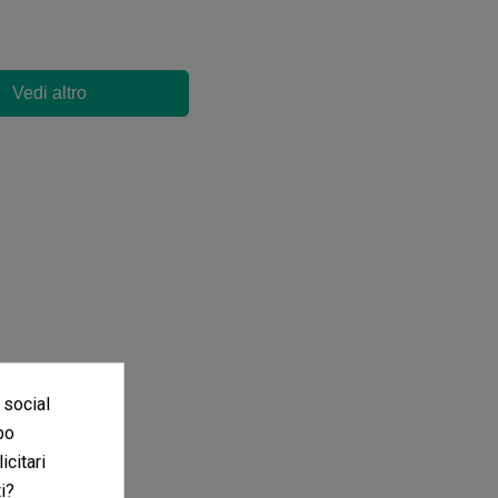
Vedi altro
 social
po
icitari
i?