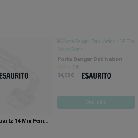
Porta Banger Dab Nation
(16)
34,95 €
Vedi altro
Banger Quartz 14 Mm Femmina 90