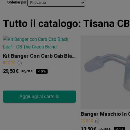
Ordenar por
Tutto il catalogo:
Tisana C
Kit Banger Con Carb Cab Black Leaf
(3)
29,50 €
32,78 €
-10%
Aggiungi al carrello
(5)
13,50 €
15,00 €
-10%