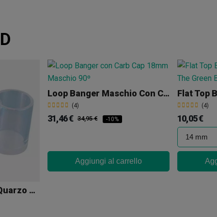
BD
Loop Banger Maschio Con Carb Cap 18mm A 90º
Flat Top 
(4)
(4)
31,46 €
10,05 €
34,95 €
-10%
Aggiungi al carrello
Agg
Banger Maschio In Quarzo Arcobaleno