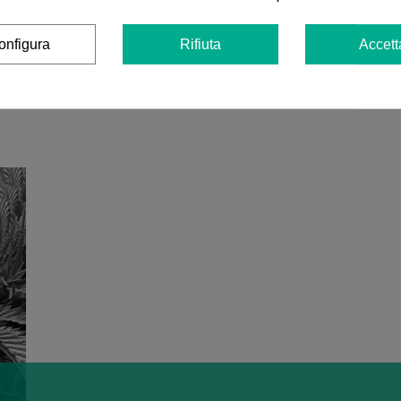
onfigura
Rifiuta
Accett
Vedi altro