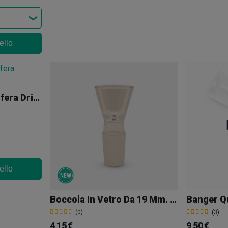
ello
Attacco In Vetro A Sfera Dritto Maschio 18 Mm
ello
Boccola In Vetro Da 19 Mm. Maschio Konik
(0)
(3)
4,15 €
9,50 €