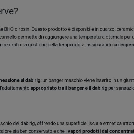
erve?
e BHO o rosin. Questo prodotto è disponibile in quarzo, ceramica, 
annello permette di raggiungere una temperatura ottimale per un
oncentrati e la gestione della temperatura, assicurando un'
esperi
essione al dab rig:
un banger maschio viene inserito in un giun
e l'adattamento
appropriato tra il banger e il dab rig
per sensazio
hio del dab rig, offrendo una superficie liscia e ermetica attor
calore sia ben conservato e che i
vapori prodotti dal concentra