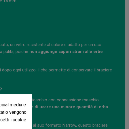
me 14 mm
cato, un vetro resistente al calore e adatto per un uso
a pulita, poiché
non aggiunge sapori strani alle erbe
dui dopo ogni utilizzo, il che permette di conservare il braciere
?
one se cerchi un ricambio con connessione maschio,
social media e
n stretto
permette di usare una minore quantità di erba
itario vengono
nza più precisa.
ccetti i cookie
ura di 14/14,5 mm e al suo formato Narrow, questo braciere