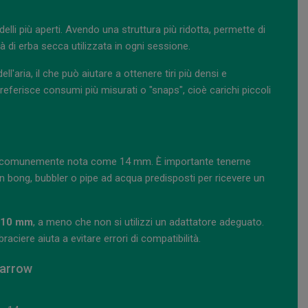
elli più aperti. Avendo una struttura più ridotta, permette di
tà di erba secca utilizzata in ogni sessione.
aria, il che può aiutare a ottenere tiri più densi e
referisce consumi più misurati o "snaps", cioè carichi piccoli
, comunemente nota come 14 mm. È importante tenerne
n bong, bubbler o pipe ad acqua predisposti per ricevere un
o 10 mm
, a meno che non si utilizzi un adattatore adeguato.
raciere aiuta a evitare errori di compatibilità.
Narrow