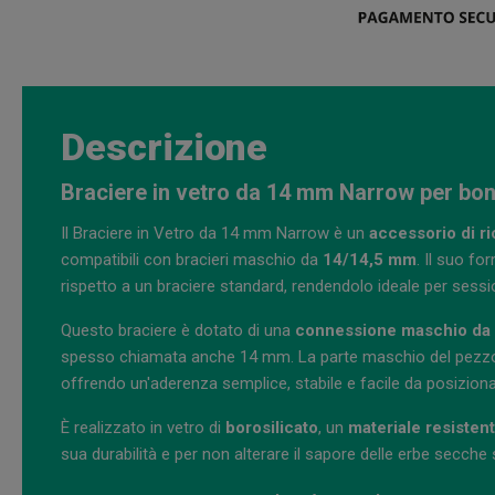
Descrizione
Braciere in vetro da 14 mm Narrow per bon
Il Braciere in Vetro da 14 mm Narrow è un
accessorio di r
compatibili con bracieri maschio da
14/14,5 mm
. Il suo f
rispetto a un braciere standard, rendendolo ideale per sessioni 
Questo braciere è dotato di una
connessione maschio da
spesso chiamata anche 14 mm. La parte maschio del pezzo s
offrendo un'aderenza semplice, stabile e facile da posiziona
È realizzato in vetro di
borosilicato
, un
materiale resistent
sua durabilità e per non alterare il sapore delle erbe secch