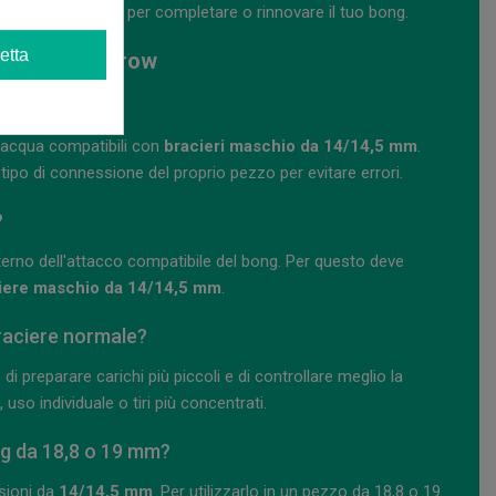
ce e molto utile per completare o rinnovare il tuo bong.
etta
da 14 mm Narrow
d acqua compatibili con
bracieri maschio da 14/14,5 mm
.
l tipo di connessione del proprio pezzo per evitare errori.
?
'interno dell'attacco compatibile del bong. Per questo deve
iere maschio da 14/14,5 mm
.
braciere normale?
 di preparare carichi più piccoli e di controllare meglio la
 uso individuale o tiri più concentrati.
ng da 18,8 o 19 mm?
sioni da
14/14,5 mm
. Per utilizzarlo in un pezzo da 18,8 o 19