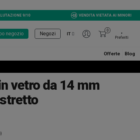
LUTAZIONE 9/10
VENDITA VIETATA AI MINORI
0
tupo negozio
Negozi
IT
Preferiti
Offerte
Blog
 in vetro da 14 mm
stretto
i)