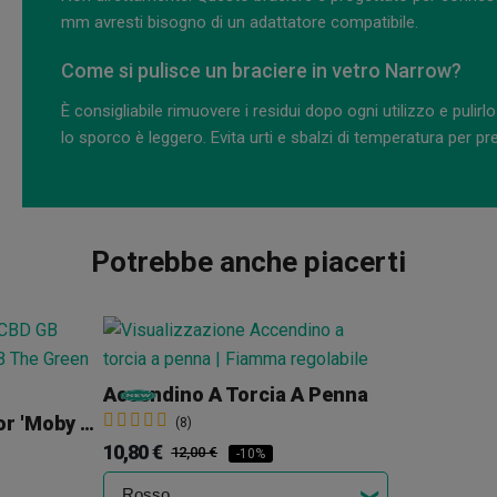
mm avresti bisogno di un adattatore compatibile.
Come si pulisce un braciere in vetro Narrow?
È consigliabile rimuovere i residui dopo ogni utilizzo e pulir
lo sporco è leggero. Evita urti e sbalzi di temperatura per pr
Potrebbe anche piacerti
Accendino A Torcia A Penna
Fiori CBD GB Outdoor 'Moby Dick'
(8)
10,80 €
12,00 €
-10%