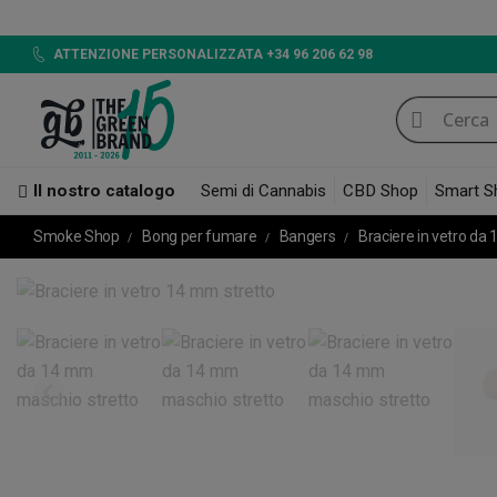
LED
ATTENZIONE PERSONALIZZATA +34 96 206 62 98
Il nostro catalogo
Semi di Cannabis
CBD Shop
Smart S
Smoke Shop
Bong per fumare
Bangers
Braciere in vetro da