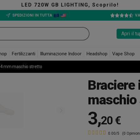
 720W GB LIGHTING, Scoprilo!
SPEDIZIONI IN TUTTA
VA
Apri il 
hop
Fertilizzanti
Illuminazione Indoor
Headshop
Vape Shop
 14 mm maschio stretto
Braciere
maschio 
3
,
20 €
0.00/5
(0 Opinion