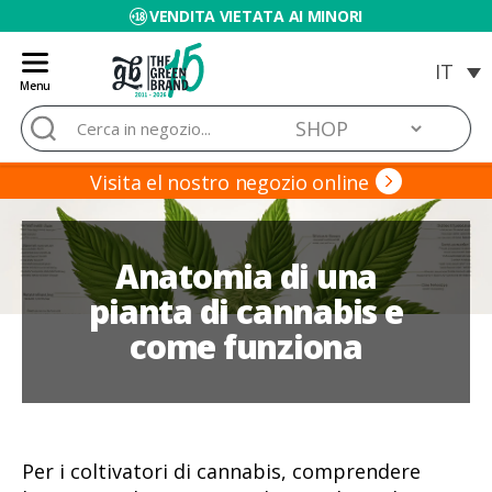
VENDITA VIETATA AI MINORI
Menu
Blog
Cerca:
de
Grow
Barato
Visita el nostro negozio online
Anatomia di una
pianta di cannabis e
come funziona
Per i coltivatori di cannabis, comprendere