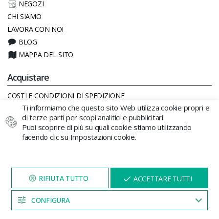
NEGOZI
CHI SIAMO
LAVORA CON NOI
BLOG
MAPPA DEL SITO
Acquistare
COSTI E CONDIZIONI DI SPEDIZIONE
Ti informiamo che questo sito Web utilizza cookie propri e
REGALO SICURO
di terze parti per scopi analitici e pubblicitari.
FAQS
Puoi scoprire di più su quali cookie stiamo utilizzando
MODALITÀ DI PAGAMENTO
facendo clic su Impostazioni cookie.
CALENDARIO LUNARE CANNABIS
RECEDERE DAL CONTRATTO QUI
VISITA IL NOSTRO SITO
X
ACCETTARE TUTTI
Altri
PER 5 MINUTI E QUI
APPARIRÀ UNO
SCONTO
CONFIGURA
AVVISO LEGALE
04:52
POLITICA DEI COOKIES