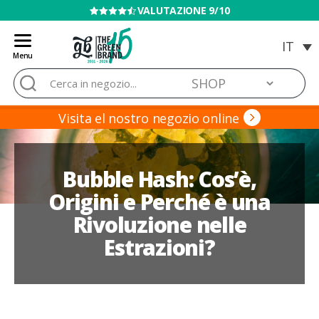
VENDITA VIETATA AI MINORI
Menu
Blog
Cerca:
de
Grow
Barato
Visita el nostro negozio online
Bubble Hash: Cos’è,
Origini e Perché è una
Rivoluzione nelle
Estrazioni?