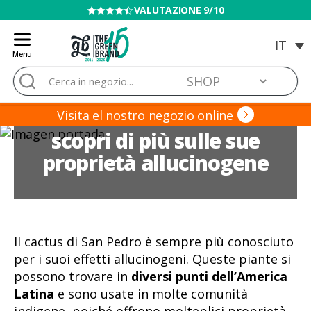
VENDITA VIETATA AI MINORI
Menu
Blog
Cerca:
de
Grow
Cactus San Pedro:
Barato
Visita el nostro negozio online
scopri di più sulle sue
proprietà allucinogene
Il cactus di San Pedro è sempre più conosciuto
per i suoi effetti allucinogeni. Queste piante si
possono trovare in
diversi punti dell’America
Latina
e sono usate in molte comunità