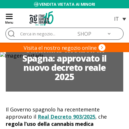
VENDITA VIETATA AI MINORI
Menu
Blog
Cerca:
de
Grow
Cannabis medica in
Barato
Visita el nostro negozio online
Spagna: approvato il
nuovo decreto reale
2025
Il Governo spagnolo ha recentemente
approvato il
Real Decreto 903/2025
, che
regola l’uso della cannabis medica