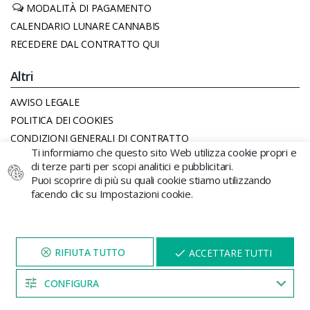
MODALITÀ DI PAGAMENTO
CALENDARIO LUNARE CANNABIS
RECEDERE DAL CONTRATTO QUI
Altri
AVVISO LEGALE
POLITICA DEI COOKIES
CONDIZIONI GENERALI DI CONTRATTO
Ti informiamo che questo sito Web utilizza cookie propri e
POLITICA PRIVACY
di terze parti per scopi analitici e pubblicitari.
Puoi scoprire di più su quali cookie stiamo utilizzando
Contacto
facendo clic su Impostazioni cookie.
+34 96 206 62 98
Lun-Ven 11:00 - 18:00
VISITA IL NOSTRO SITO
X
ACCETTARE TUTTI
PER 5 MINUTI E QUI
APPARIRÀ UNO
SCONTO
CONFIGURA
04:53