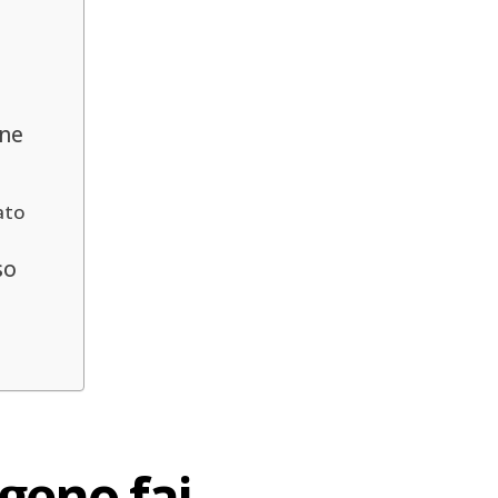
one
ato
so
geno fai-