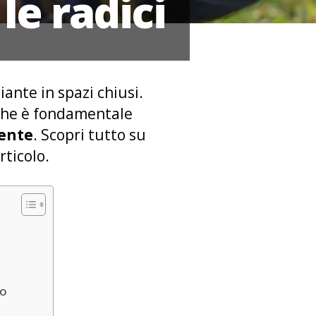
le radici
ante in spazi chiusi.
 che è fondamentale
mente
. Scopri tutto su
rticolo.
po