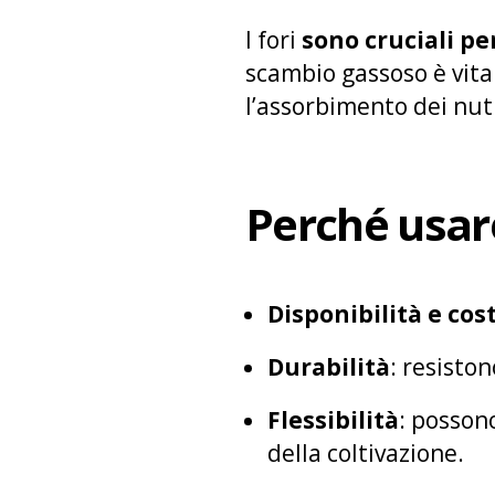
I fori
sono cruciali pe
scambio gassoso è vital
l’assorbimento dei nutr
Perché usare
Disponibilità e cos
Durabilità
: resisto
Flessibilità
: posson
della coltivazione.