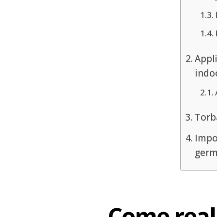
Appli
indo
Torba
Impo
germ
Come reali