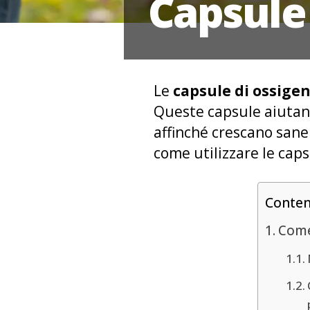
Capsule 
Le
capsule di ossige
Queste capsule aiutano
affinché crescano san
come utilizzare le caps
Conte
Come