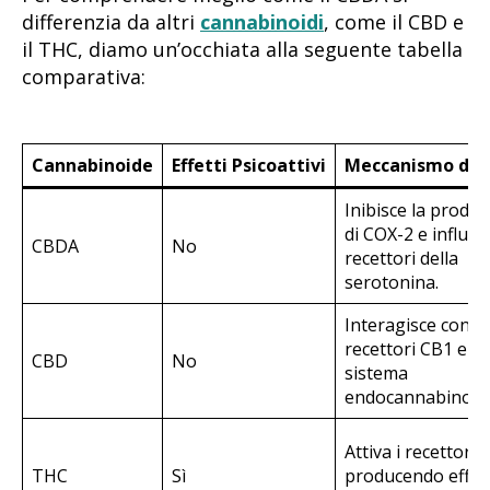
differenzia da altri
cannabinoidi
, come il CBD e
il THC, diamo un’occhiata alla seguente tabella
comparativa:
Cannabinoide
Effetti Psicoattivi
Meccanismo di 
Inibisce la produ
di COX-2 e influen
CBDA
No
recettori della
serotonina.
Interagisce con i
recettori CB1 e C
CBD
No
sistema
endocannabinoid
Attiva i recettori 
THC
Sì
producendo effett