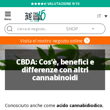
VENDITA VIETATA AI MINORI
Menu
Blog
Cerca:
de
Grow
Barato
Visita el nostro negozio online
CBDA: Cos’è, benefici e
differenze con altri
cannabinoidi
Conosciuto anche come
acido cannabidiodico
,