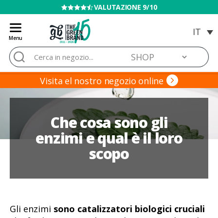
VENDITA VIETATA AI MINORI
Menu
Blog
Cerca:
de
Grow
Barato
Visita el nostro negozio online
Che cosa sono gli
enzimi e qual è il loro
scopo
Gli enzimi
sono catalizzatori biologici cruciali