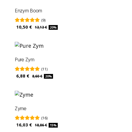
Enzym Boom
(9)
10,50 €
13,13 €
20%
Pure Zym
(11)
6,88 €
8,60 €
20%
Zyme
(16)
16,03 €
18,86 €
15%