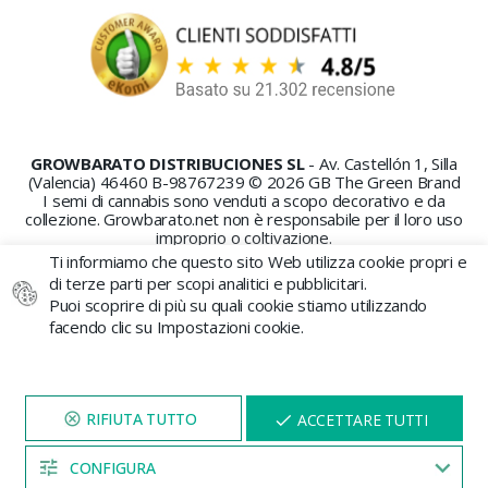
GROWBARATO DISTRIBUCIONES SL
- Av. Castellón 1, Silla
(Valencia) 46460 B-98767239 © 2026 GB The Green Brand
I semi di cannabis sono venduti a scopo decorativo e da
collezione. Growbarato.net non è responsabile per il loro uso
improprio o coltivazione.
Ti informiamo che questo sito Web utilizza cookie propri e
di terze parti per scopi analitici e pubblicitari.
Puoi scoprire di più su quali cookie stiamo utilizzando
facendo clic su Impostazioni cookie.
PAGAMENTO SICURO
VISITA IL NOSTRO SITO
X
ACCETTARE TUTTI
PER 5 MINUTI E QUI
APPARIRÀ UNO
SCONTO
CONFIGURA