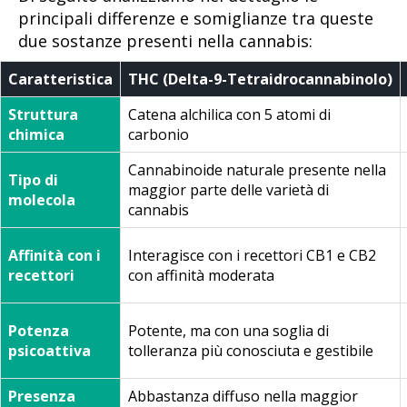
principali differenze e somiglianze tra queste
due sostanze presenti nella cannabis:
Caratteristica
THC (Delta-9-Tetraidrocannabinolo)
Struttura
Catena alchilica con 5 atomi di
chimica
carbonio
Cannabinoide naturale presente nella
Tipo di
maggior parte delle varietà di
molecola
cannabis
Affinità con i
Interagisce con i recettori CB1 e CB2
recettori
con affinità moderata
Potenza
Potente, ma con una soglia di
psicoattiva
tolleranza più conosciuta e gestibile
Presenza
Abbastanza diffuso nella maggior