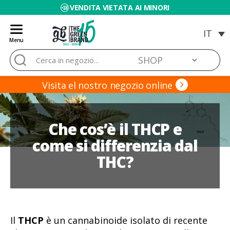
VENDITA VIETATA AI MINORI
Menu
Blog
Cerca:
de
Grow
Barato
Visita el nostro negozio online
Che cos’è il THCP e
come si differenzia dal
THC?
Il
THCP
è un cannabinoide isolato di recente