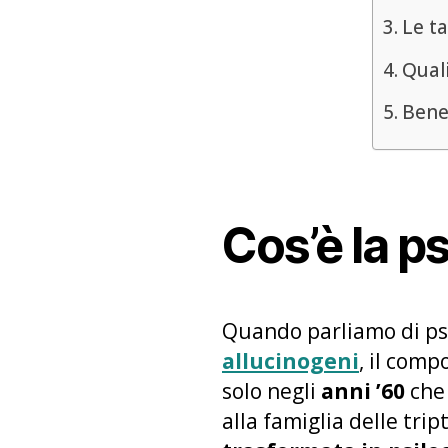
Le ta
Quali
Benef
Cos’è la ps
Quando parliamo di ps
allucinogeni
, il comp
solo negli
anni ’60
che 
alla famiglia delle trip