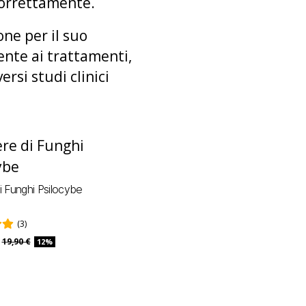
correttamente.
one per il suo
ente ai trattamenti,
rsi studi clinici
i Funghi Psilocybe
(3)
19,90 €
12%