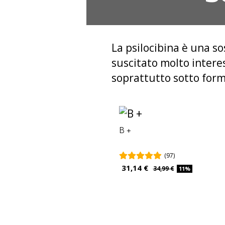
La psilocibina è una so
suscitato molto interes
soprattutto sotto for
B +
(97)
31,14 €
34,99 €
11%