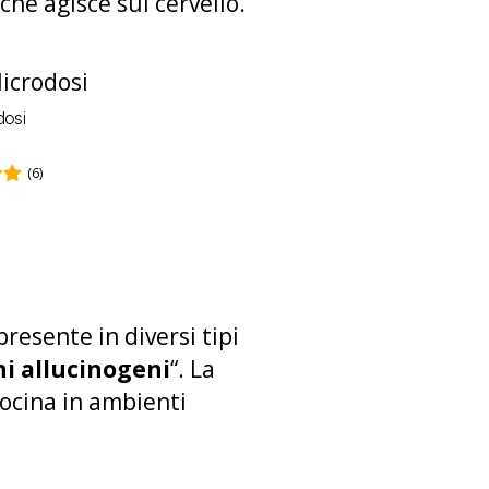
 che agisce sul cervello.
dosi
(6)
esente in diversi tipi
i allucinogeni
“. La
locina in ambienti