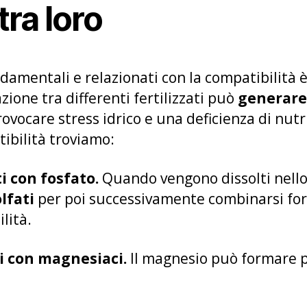
tra loro
mentali e relazionati con la compatibilità è 
azione tra differenti fertilizzati può
generare 
rovocare stress idrico e una deficienza di nutri
ibilità troviamo:
ti con fosfato.
Quando vengono dissolti nello 
olfati
per poi successivamente combinarsi fo
ilità.
ti con magnesiaci.
Il magnesio può formare pr