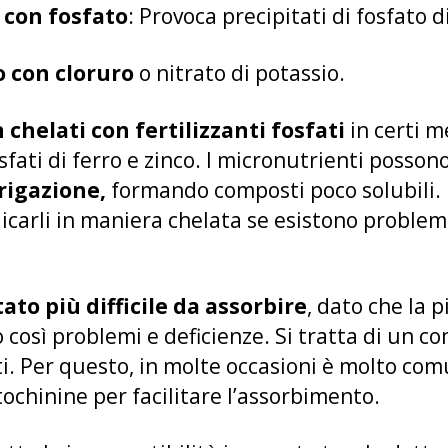
i con fosfato
: Provoca precipitati di fosfato di
o con cloruro
o nitrato di potassio.
chelati con fertilizzanti fosfati
in certi me
sfati di ferro e zinco. I micronutrienti posso
rrigazione,
formando composti poco solubili. 
carli in maniera chelata se esistono problemi
ato più difficile da assorbire
, dato che la 
 così problemi e deficienze. Si tratta di un 
nti. Per questo, in molte occasioni è molto co
tochinine per facilitare l’assorbimento.