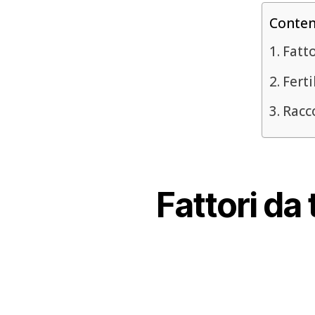
Conte
Fatt
Ferti
Racco
Fattori da