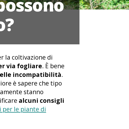
 possono
o?
r la coltivazione di
er via fogliare
. È bene
elle incompatibilità
.
liore è sapere che tipo
tivamente stanno
ificare
alcuni consigli
i per le piante di