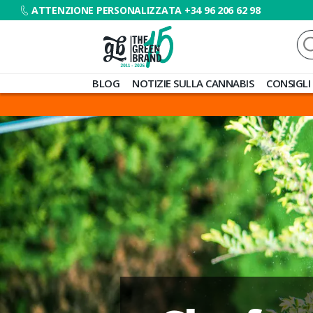
ATTENZIONE PERSONALIZZATA +34 96 206 62 98
Ce
Blog
BLOG
NOTIZIE SULLA CANNABIS
CONSIGLI
de
Grow
Barato