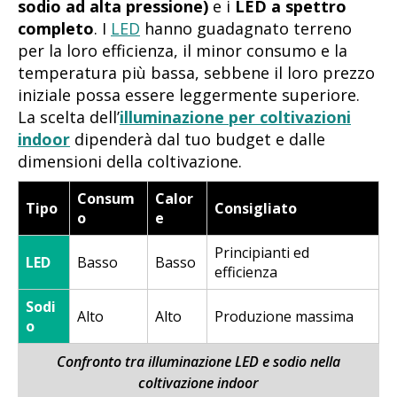
sodio ad alta pressione)
e i
LED a spettro
completo
. I
LED
hanno guadagnato terreno
per la loro efficienza, il minor consumo e la
temperatura più bassa, sebbene il loro prezzo
iniziale possa essere leggermente superiore.
La scelta dell’
illuminazione per coltivazioni
indoor
dipenderà dal tuo budget e dalle
dimensioni della coltivazione.
Consum
Calor
Tipo
Consigliato
o
e
Principianti ed
LED
Basso
Basso
efficienza
Sodi
Alto
Alto
Produzione massima
o
Confronto tra illuminazione LED e sodio nella
coltivazione indoor