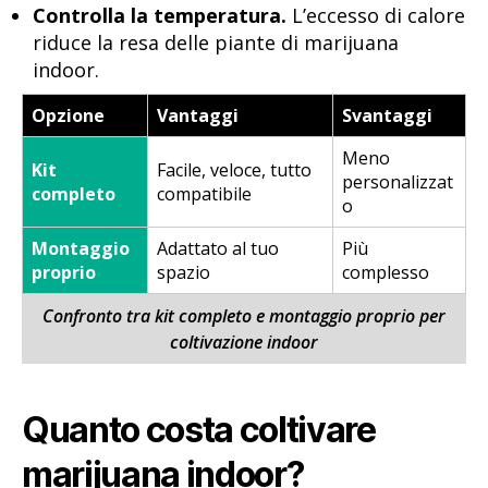
Controlla la temperatura.
L’eccesso di calore
riduce la resa delle piante di marijuana
indoor.
Opzione
Vantaggi
Svantaggi
Meno
Kit
Facile, veloce, tutto
personalizzat
completo
compatibile
o
Montaggio
Adattato al tuo
Più
proprio
spazio
complesso
Confronto tra kit completo e montaggio proprio per
coltivazione indoor
Quanto costa coltivare
marijuana indoor?