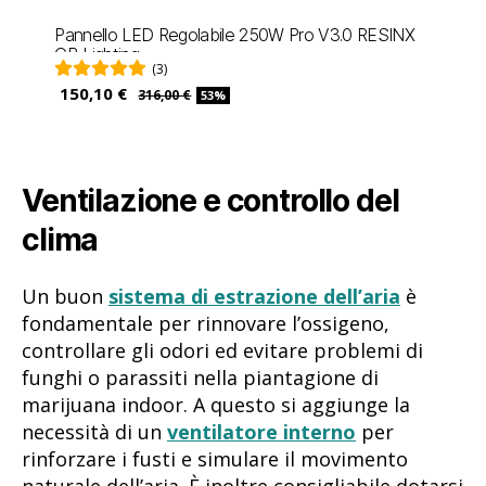
Pannello LED Regolabile 250W Pro V3.0 RESINX
GB Lighting
(3)
150,10 €
316,00 €
53%
Ventilazione e controllo del
clima
Un buon
sistema di estrazione dell’aria
è
fondamentale per rinnovare l’ossigeno,
controllare gli odori ed evitare problemi di
funghi o parassiti nella piantagione di
marijuana indoor. A questo si aggiunge la
necessità di un
ventilatore interno
per
rinforzare i fusti e simulare il movimento
naturale dell’aria. È inoltre consigliabile dotarsi