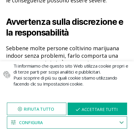
le conseguenze possono essere severe.
Avvertenza sulla discrezione e
la responsabilità
Sebbene molte persone coltivino marijuana
indoor senza problemi, farlo comporta una
certa responsabilità. È essenziale:
Ti informiamo che questo sito Web utilizza cookie propri e
di terze parti per scopi analitici e pubblicitari.
Mantenere la coltivazione nascosta e senza
Puoi scoprire di più su quali cookie stiamo utilizzando
odore
rilevabile dall’esterno.
facendo clic su Impostazioni cookie.
Evitare fastidi ai vicini
(rumore, aromi,
sospetti).
VISITA IL NOSTRO SITO
X
ACCETTARE TUTTI
PER 5 MINUTI E QUI
Non parlare della coltivazione
APPARIRÀ UNO
SCONTO
pubblicamente né sui social network
.
CONFIGURA
04:53