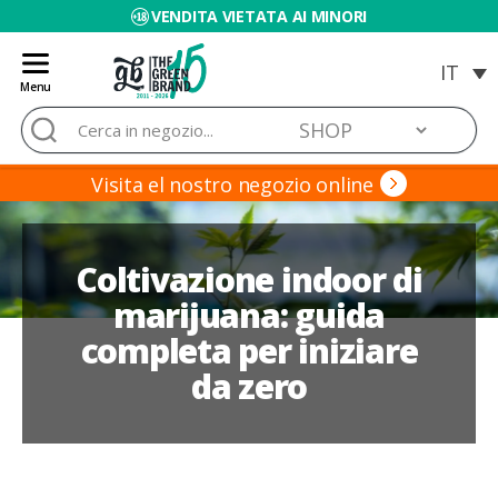
VENDITA VIETATA AI MINORI
Menu
Blog
Cerca:
de
Grow
Barato
Visita el nostro negozio online
Coltivazione indoor di
marijuana: guida
completa per iniziare
da zero