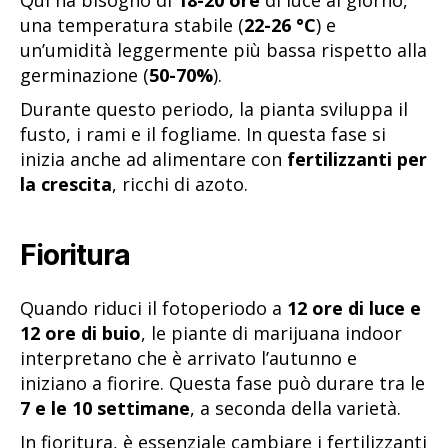
Qui ha bisogno di
18-20 ore
di luce al giorno,
una temperatura stabile (
22-26 °C
) e
un’umidità leggermente più bassa rispetto alla
germinazione (
50-70%
).
Durante questo periodo, la pianta sviluppa il
fusto, i rami e il fogliame. In questa fase si
inizia anche ad alimentare con
fertilizzanti per
la crescita
, ricchi di azoto.
Fioritura
Quando riduci il fotoperiodo a
12 ore di luce e
12 ore di buio
, le piante di marijuana indoor
interpretano che è arrivato l’autunno e
iniziano a fiorire. Questa fase può durare tra le
7 e le 10 settimane
, a seconda della varietà.
In fioritura, è essenziale cambiare i fertilizzanti