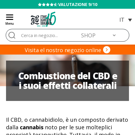
VENDITA VIETATA AI MINORI
Menu
Blog
Cerca:
de
Grow
Barato
Visita el nostro negozio online
Combustione del CBD e
i suoi effetti collaterali
Il CBD, o cannabidiolo, è un composto derivato
dalla
cannabis
noto per le sue molteplici
proprietà terapeutiche. Tuttavia, il modo in