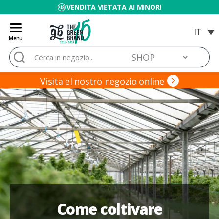
VENDITA VIETATA AI MINORI
Menu
Blog
Cerca:
de
Grow
Barato
Visita el nostro negozio online
Come coltivare