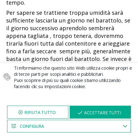
tempo.
Per sapere se trattiene troppa umidità sarà
sufficiente lasciarla un giorno nel barattolo, se
il giorno successivo aprendolo sembrerà
appena tagliata , troppo tenera, dovremmo
tirarla fiuori tutta dal contenitore e arieggiare
fino a farla seccare sempre più, generalmente
basta un giorno fuori dal barattolo. Se invece è
solo un pò soffice è ciò che vogliamo, è
Ti informiamo che questo sito Web utilizza cookie propri e
l’umidità che continuerà a marcire la clorofilla,
di terze parti per scopi analitici e pubblicitari.
Puoi scoprire di più su quali cookie stiamo utilizzando
dovremmo solo aprire il barattolo 5 min per
facendo clic su Impostazioni cookie.
farla arieggiare e chiuderlo un’altra volta.
È normale che i primi giorni abbia un odore
strano, ma non ti spaventare, migliorerà con i
VISITA IL NOSTRO SITO
X
ACCETTARE TUTTI
giorni. Tutti i giorni dovrai aprire il barattolo
PER 5 MINUTI E QUI
APPARIRÀ UNO
SCONTO
almeno 5 min fino añl giorno nel quale
CONFIGURA
toccando le cime ti renderai conto che sono di
04:52