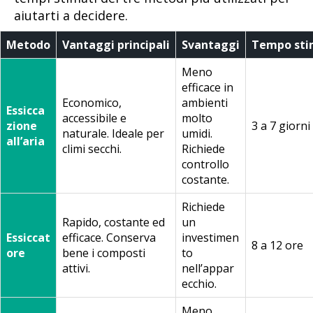
aiutarti a decidere.
Metodo
Vantaggi principali
Svantaggi
Tempo sti
Meno
efficace in
Economico,
ambienti
Essicca
accessibile e
molto
zione
3 a 7 giorni
naturale. Ideale per
umidi.
all’aria
climi secchi.
Richiede
controllo
costante.
Richiede
Rapido, costante ed
un
Essiccat
efficace. Conserva
investimen
8 a 12 ore
ore
bene i composti
to
attivi.
nell’appar
ecchio.
Meno