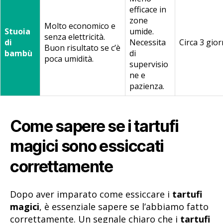
efficace in
zone
Molto economico e
Stuoia
umide.
senza elettricità.
di
Necessita
Circa 3 gior
Buon risultato se c’è
bambù
di
poca umidità.
supervisio
ne e
pazienza.
Come sapere se i tartufi
magici sono essiccati
correttamente
Dopo aver imparato come essiccare i
tartufi
magici
, è essenziale sapere se l’abbiamo fatto
correttamente. Un segnale chiaro che i
tartufi