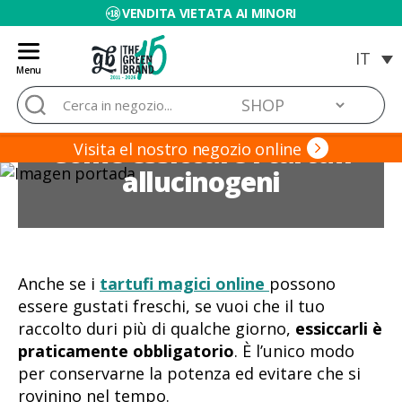
VENDITA VIETATA AI MINORI
Menu
Blog
Cerca:
de
Grow
Come essiccare i tartufi
Barato
Visita el nostro negozio online
allucinogeni
Anche se i
tartufi magici online
possono
essere gustati freschi, se vuoi che il tuo
raccolto duri più di qualche giorno,
essiccarli è
praticamente obbligatorio
. È l’unico modo
per conservarne la potenza ed evitare che si
rovinino nel tempo.