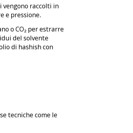
i vengono raccolti in
re e pressione.
ano o CO₂ per estrarre
idui del solvente
olio di hashish con
rse tecniche come le