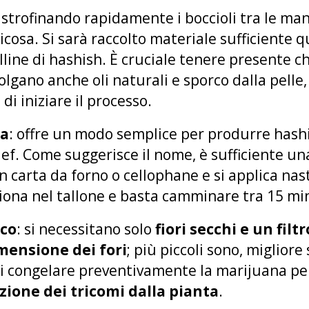
: strofinando rapidamente i boccioli tra le ma
icosa. Si sarà raccolto materiale sufficiente
line di hashish. È cruciale tenere presente c
olgano anche oli naturali e sporco dalla pelle, 
di iniziare il processo.
pa
: offre un modo semplice per produrre ha
ief. Come suggerisce il nome, è sufficiente un
in carta da forno o cellophane e si applica nas
iziona nel tallone e basta camminare tra 15 mi
cco
: si necessitano solo
fiori secchi e un filtr
mensione dei fori
; più piccoli sono, migliore
 di congelare preventivamente la marijuana pe
azione dei tricomi dalla pianta
.