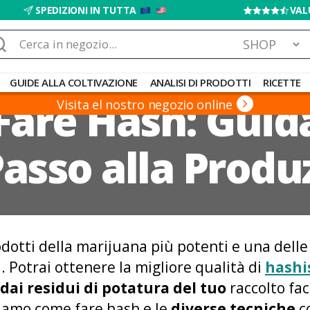
SPEDIZIONI IN TUTTA
VAL
rca:
GUIDE ALLA COLTIVAZIONE
ANALISI DI PRODOTTI
RICETTE
are Hash: Guid
Visita el nostro negozio online
Passo alla Produ
dotti della marijuana più potenti e una delle 
 Potrai ottenere la migliore qualità di
hashi
dai residui di potatura del tuo
raccolto fac
iamo come fare hash e le
diverse tecniche
co