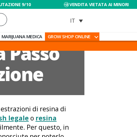
UTAZIONE 9/10
VENDITA VIETATA AI MINORI
MARIJUANA MEDICA
GROW SHOP ONLINE
a Passo
zione
estrazioni di resina di
sh legale
o
resina
ilmente. Per questo, in
nosciute per poterlo