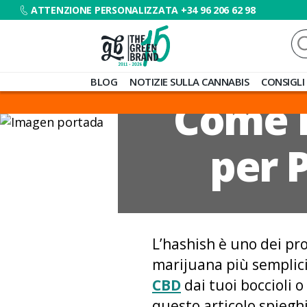
ATTENZIONE PERSONALIZZATA +34 96 206 62 98
Ce
Blog
BLOG
NOTIZIE SULLA CANNABIS
CONSIGLI
de
Come F
Grow
Barato
per 
L’hashish è uno dei pro
marijuana più semplici.
CBD
dai tuoi boccioli o
questo articolo spiegh