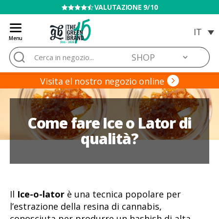
VENDITA VIETATA AI MINORI
Menu
Blog
Cerca:
de
Grow
Barato
Visita el nostro negozio online
Come fare Ice o Lator di
qualità?
Il
Ice-o-lator
è una tecnica popolare per
l’estrazione della resina di cannabis,
conosciuta per produrre un hashish di alta