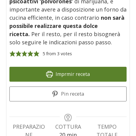
psicoattivi ‘polvorones’
di marijuana, è
importante avere a disposizione un forno da
cucina efficiente, in caso contrario
non sarà
possibile realizzare questa dolce
ricetta.
Per il resto, per il resto bisognerà
solo seguire le indicazioni passo passo.
5
from
3
votes
Imprmir receta
Pin receta
PREPARAZIO
COTTURA
TEMPO
minuti
NE
20
min
TOTALE