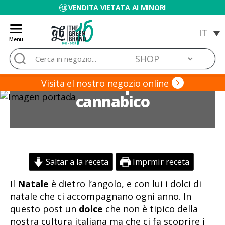
VENDITA VIETATA AI MINORI
Menu
Blog
Cerca:
de
Grow
Come fare il ‘polvoron’
Barato
Visita el nostro negozio online
cannabico
Saltar a la receta
Imprmir receta
Il
Natale
è dietro l’angolo, e con lui i dolci di
natale che ci accompagnano ogni anno. In
questo post un
dolce
che non è tipico della
nostra cultura italiana ma che ci fa scoprire i