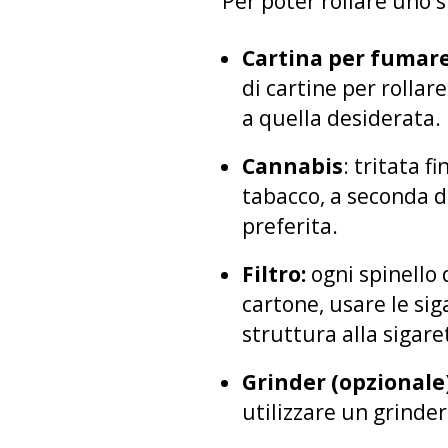
Per poter rollare uno s
Cartina per fumar
di cartine per rollar
a quella desiderata.
Cannabis
: tritata 
tabacco, a seconda de
preferita.
Filtro:
ogni spinello 
cartone, usare le siga
struttura alla sigare
Grinder (opzionale)
utilizzare un grinde