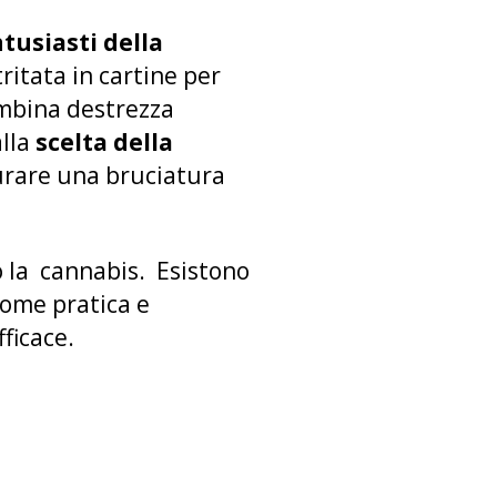
tusiasti della
ritata in cartine per
ombina destrezza
alla
scelta della
urare una bruciatura
o la cannabis. Esistono
come pratica e
ficace.