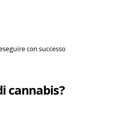
eseguire con successo
 di cannabis?
: