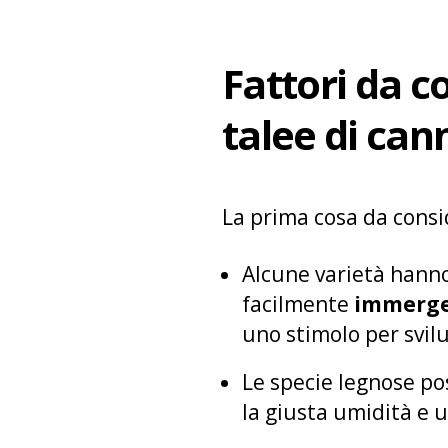
Fattori da c
talee di can
La prima cosa da consid
Alcune varietà hann
facilmente
immerge
uno stimolo per svil
Le specie legnose p
la giusta umidità e u