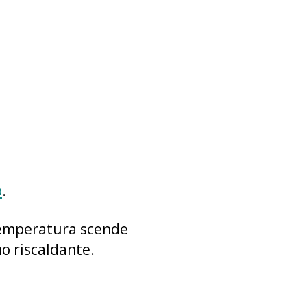
o
.
a temperatura scende
o riscaldante.