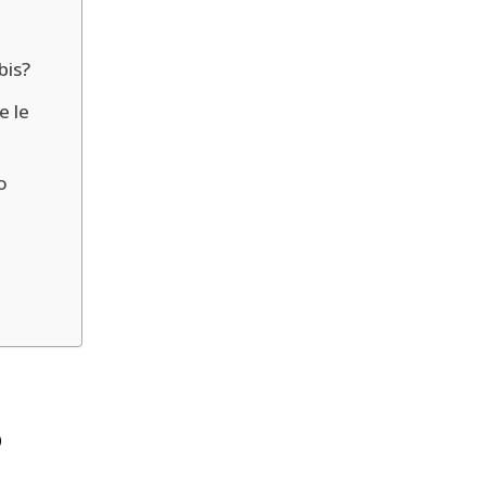
bis?
e le
o
?