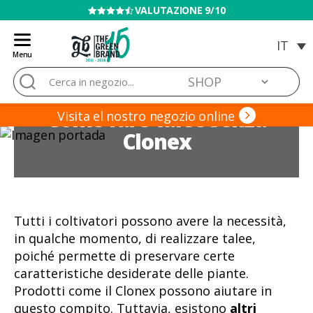
VENDITA VIETATA AI MINORI
Menu
Blog
Cerca:
de
Grow
Come fare talee senza
Barato
Visita el nostro negozio online
Clonex
Tutti i coltivatori possono avere la necessità,
in qualche momento, di realizzare talee,
poiché permette di preservare certe
caratteristiche desiderate delle piante.
Prodotti come il Clonex possono aiutare in
questo compito. Tuttavia, esistono
altri