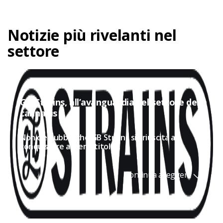
Notizie più rivelanti nel
settore
GB Strains, all’avanguardia nel settore della
cannabis
Non c'è dubbio che GB Strains sia riuscita a
conquistare a pieno titolo...
Continua a leggere