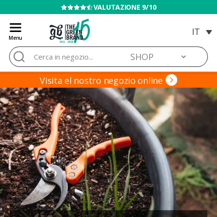
VENDITA VIETATA AI MINORI
Menu
Blog
Cerca:
de
Grow
Barato
Visita el nostro negozio online