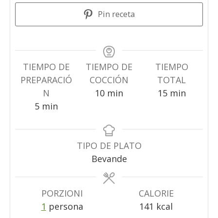
Pin receta
TIEMPO DE
TIEMPO DE
TIEMPO
PREPARACIÓ
COCCIÓN
TOTAL
minuti
minuti
N
10
min
15
min
minuti
5
min
TIPO DE PLATO
Bevande
PORZIONI
CALORIE
1
persona
141
kcal