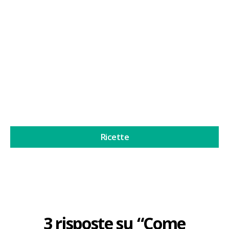
psilocybe in oro liquido
Il Miele blu è diventato molto popolare negli ultimi
tempi. A prima...
Continua a leggere
Ricette
3 risposte su “Come