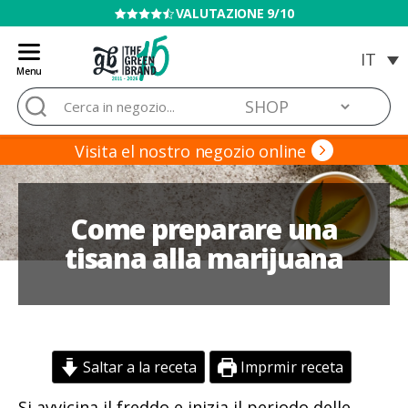
VENDITA VIETATA AI MINORI
Menu
Blog
Cerca:
de
Grow
Barato
Visita el nostro negozio online
Come preparare una
tisana alla marijuana
Saltar a la receta
Imprmir receta
Si avvicina il freddo e inizia il periodo delle