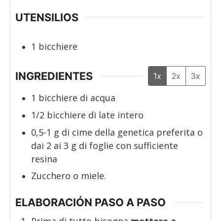
UTENSILIOS
1 bicchiere
INGREDIENTES
1x
2x
3x
1
bicchiere di acqua
1/2
bicchiere di late intero
0,5-1
g
di cime della genetica preferita o
dai 2 ai 3 g di foglie con sufficiente
resina
Zucchero o miele.
ELABORACIÓN PASO A PASO
Prima di tutto bisogna
mettere a