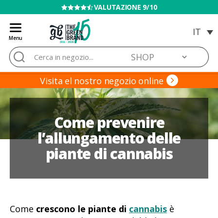
VENDITA VIETATA AI MINORI
Menu
Blog
Cerca:
de
Grow
Barato
Visita el nostro negozio online
Come prevenire
l’allungamento delle
piante di cannabis
Come
crescono le piante di
cannabis
è