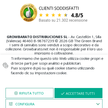
GROWBARATO DISTRIBUCIONES SL
- Av. Castellón 1, Silla
(Valencia) 46460 B-98767239 © 2026 GB The Green Brand
I semi di cannabis sono venduti a scopo decorativo e da
collezione. Growbarato.net non è responsabile per il loro uso
improprio o coltivazione.
Ti informiamo che questo sito Web utilizza cookie propri e
di terze parti per scopi analitici e pubblicitari.
Puoi scoprire di più su quali cookie stiamo utilizzando
facendo clic su Impostazioni cookie.
PAGAMENTO SICURO
VISITA IL NOSTRO SITO
X
ACCETTARE TUTTI
PER 5 MINUTI E QUI
APPARIRÀ UNO
SCONTO
CONFIGURA